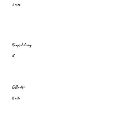
50 mins
Temps de levage
1h
Difficulté
Facile