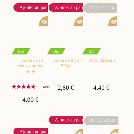
Ajouter au panier
Ajouter au panier
OUT OF STOCK
visibility
visibility
visibility
Bio
Bio
Bio
Farine de riz
Farine de maïs -
Mix pâtisserie
demi-complet -
500g
500g
2,60 €
4,40 €
1 avis
4,00 €
Ajouter au panier
OUT OF STOCK
Ajouter au panier