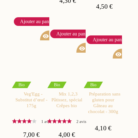
4,30 €
4,50 €
Ajouter au panier
Ajouter au panier
visibility
Ajouter au panier
visibility
visibility
Bio
Bio
Bio
Veg'Egg -
Mix 1,2,3
Préparation sans
Substitut d’œuf -
Pâtissez, spécial
gluten pour
175g
Crêpes bio
Gâteau au
chocolat - 300g
1 avis
2 avis
4,10 €
7,00 €
4,00 €