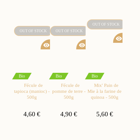
OUT OF STOCK
OUT OF STOCK
OUT OF STOCK
visibility
visibility
visibility
Bio
Bio
Bio
Fécule de
Fécule de
Mix' Pain de
tapioca (manioc) -
pomme de terre -
Mie à la farine de
500g
500g
quinoa - 500g
4,60 €
4,90 €
5,60 €