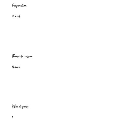
Préparation
20 mins
Temps de cuisson
45 mins
Nbre de parts
4