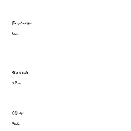
Temps de cuisson
3 mins
Nbre de parts
20 blinis
Difficulté
Facile