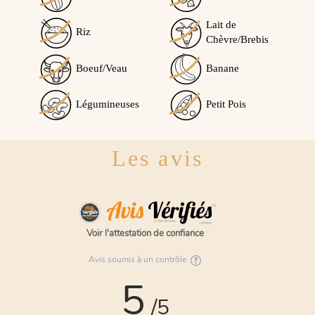
commande du 30/11/2021
5/5
Lait de
Riz
MMMh
Chèvre/Brebis
Cet avis vous a-t-il été utile ?
0
Oui
Boeuf/Veau
Banane
0
Non
Légumineuses
Petit Pois
Les avis
Voir l'attestation de confiance
Avis soumis à un contrôle
5
/5