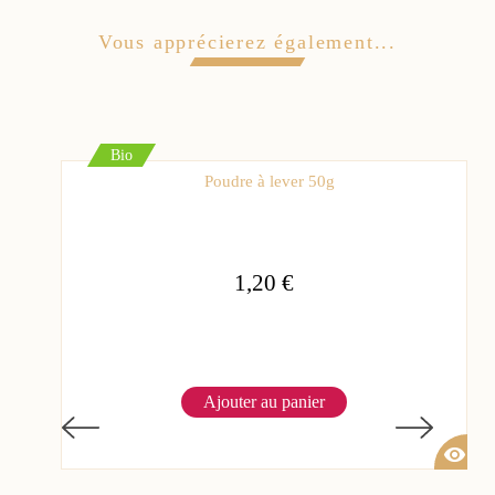
Vous apprécierez également...
Bio
Poudre à lever 50g
1,20 €
Ajouter au panier
visibility