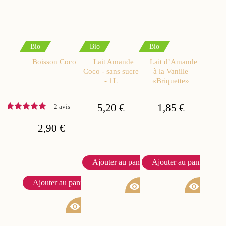
Bio
Bio
Bio
Boisson Coco
Lait Amande
Lait d’Amande
Coco - sans sucre
à la Vanille
- 1L
«Briquette»
5,20 €
1,85 €
2 avis
2,90 €
Ajouter au panier
Ajouter au panier
Ajouter au panier
visibility
visibility
visibility