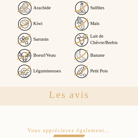
Arachide
Sulfites
Kiwi
Maïs
Lait de
Sarrasin
Chèvre/Brebis
Boeuf/Veau
Banane
Légumineuses
Petit Pois
Les avis
Vous apprécierez également...