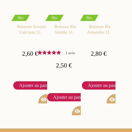
Bio
Bio
Bio
Boisson Avoine
Boisson Riz
Boisson Riz
Calcium 1L
Vanille 1L
Amandes 1L
2,60 €
2,80 €
1 avis
2,50 €
Ajouter au panier
Ajouter au panier
Ajouter au panier
visibility
visibility
visibility