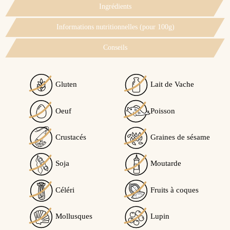
Ingrédients
Informations nutritionnelles (pour 100g)
Conseils
Gluten
Lait de Vache
Oeuf
Poisson
Crustacés
Graines de sésame
Soja
Moutarde
Céléri
Fruits à coques
Mollusques
Lupin