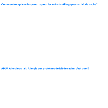
Comment remplacer les yaourts pour les enfants Allergiques au lait de vache?
APLV, Allergie au lait, Allergie aux protéines de lait de vache, c’est quoi ?