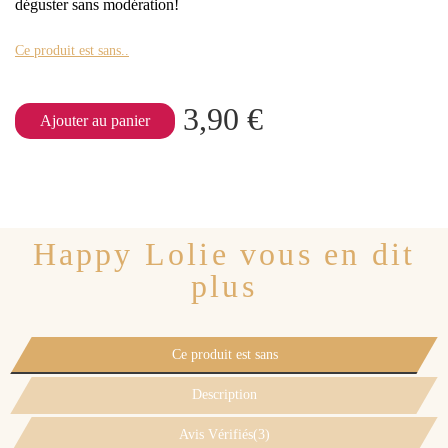
déguster sans modération!
Ce produit est sans..
3,90 €
Ajouter au panier
Happy Lolie vous en dit
plus
Ce produit est sans
Description
Avis Vérifiés(3)