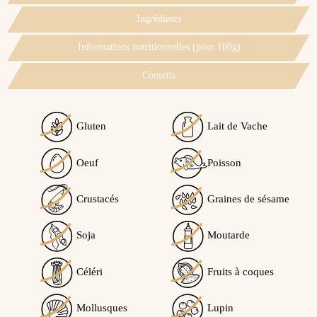
Ingrédients
Informations nutritionnelles (pour 100g)
Conseils
Gluten
Lait de Vache
Voir l'attestation de confiance
Oeuf
Poisson
Avis soumis à un contrôle
Ce produit peut contenir des traces de...
Crustacés
Graines de sésame
4.3
Traces éventuelles de soja
/5
Soja
Moutarde
Céléri
Fruits à coques
Calculé à partir de
3
avis client(s)
Mollusques
Lupin
Trier l'affichage des avis :