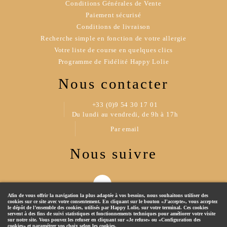
Conditions Générales de Vente
Paiement sécurisé
Conditions de livraison
Recherche simple en fonction de votre allergie
Votre liste de course en quelques clics
Programme de Fidélité Happy Lolie
Nous contacter
+33 (0)9 54 30 17 01
Du lundi au vendredi, de 9h à 17h
Par email
Nous suivre
Afin de vous offrir la navigation la plus adaptée à vos besoins, nous souhaitons utiliser des
cookies sur ce site avec votre consentement. En cliquant sur le bouton «J'accepte», vous acceptez
le dépôt de l’ensemble des cookies, utilisés par Happy Lolie, sur votre terminal. Ces cookies
servent à des fins de suivi statistiques et fonctionnements techniques pour améliorer votre visite
sur notre site. Vous pouvez les refuser en cliquant sur «Je refuse» ou «Configuration des
cookies» et paramétrer vos choix selon les cookies.