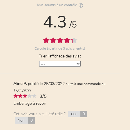
Anonymous A.
publié le 03/11/2020
Avis soumis à un contrôle
suite à
une commande du 22/10/2020
4.3
5/5
/5
ma fille apprécie
Cet avis vous a-t-il été utile ?
0
Oui
0
Non
Calculé à partir de
3
avis client(s)
Trier l'affichage des avis :
Aline P.
publié le 25/03/2022
suite à une commande du
17/03/2022
3/5
Emballage à revoir
Cet avis vous a-t-il été utile ?
0
Oui
0
Non