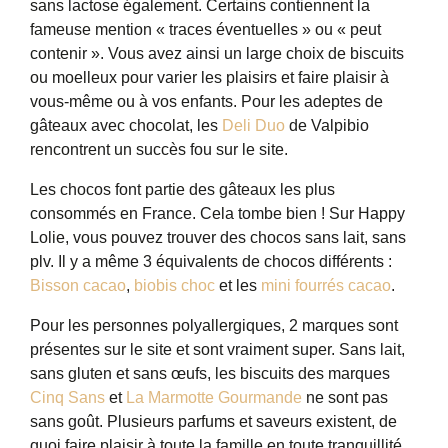
sans lactose également. Certains contiennent la
fameuse mention « traces éventuelles » ou « peut
contenir ». Vous avez ainsi un large choix de biscuits
ou moelleux pour varier les plaisirs et faire plaisir à
vous-même ou à vos enfants. Pour les adeptes de
gâteaux avec chocolat, les
Deli Duo
de Valpibio
rencontrent un succès fou sur le site.
Les chocos font partie des gâteaux les plus
consommés en France. Cela tombe bien ! Sur Happy
Lolie, vous pouvez trouver des chocos sans lait, sans
plv. Il y a même 3 équivalents de chocos différents :
Bisson cacao
,
biobis choc
et les
mini fourrés cacao
.
Pour les personnes polyallergiques, 2 marques sont
présentes sur le site et sont vraiment super. Sans lait,
sans gluten et sans œufs, les biscuits des marques
Cinq Sans
et
La Marmotte Gourmande
ne sont pas
sans goût. Plusieurs parfums et saveurs existent, de
quoi faire plaisir à toute la famille en toute tranquillité.