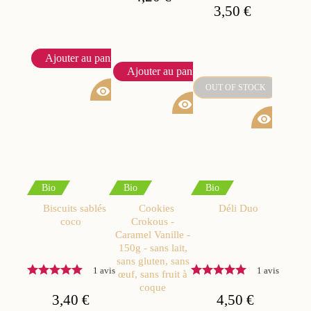
3,50 €
Ajouter au panier
Ajouter au panier
OUT OF STOCK
visibility
visibility
visibility
Bio
Bio
Bio
Biscuits sablés
Cookies
Déli Duo
coco
Crokous -
Caramel Vanille -
150g - sans lait,
sans gluten, sans
1 avis
1 avis
œuf, sans fruit à
coque
3,40 €
4,50 €