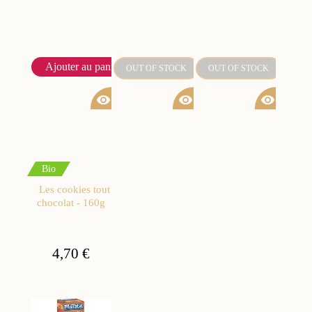
Ajouter au panier
OUT OF STOCK
OUT OF STOCK
visibility
visibility
visibility
Bio
Les cookies tout
chocolat - 160g
4,70 €