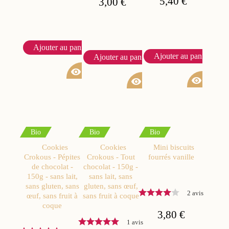
5,40 €
3,00 €
Ajouter au panier
Ajouter au panier
Ajouter au panier
visibility
visibility
visibility
Bio
Bio
Bio
Cookies
Cookies
Mini biscuits
Crokous - Pépites
Crokous - Tout
fourrés vanille
de chocolat -
chocolat - 150g -
150g - sans lait,
sans lait, sans
sans gluten, sans
gluten, sans œuf,
2 avis
œuf, sans fruit à
sans fruit à coque
coque
3,80 €
1 avis