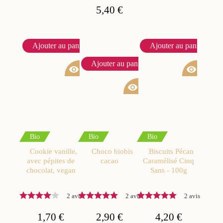
5,40 €
Ajouter au panier
Ajouter au panier
Ajouter au panier
visibility
visibility
visibility
Bio
Bio
Bio
Cookie vanille,
Choco biobis
Biscuits Pécan
avec pépites de
cacao
Caramélisé Cinq
chocolat, vegan
Sans - 100g
2 avis
2 avis
2 avis
1,70 €
2,90 €
4,20 €