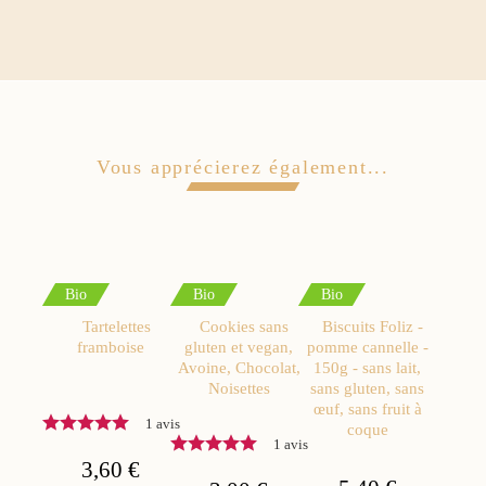
Vous apprécierez également...
Bio
Bio
Bio
Tartelettes
Cookies sans
Biscuits Foliz -
framboise
gluten et vegan,
pomme cannelle -
Avoine, Chocolat,
150g - sans lait,
Noisettes
sans gluten, sans
œuf, sans fruit à
1 avis
coque
1 avis
3,60 €