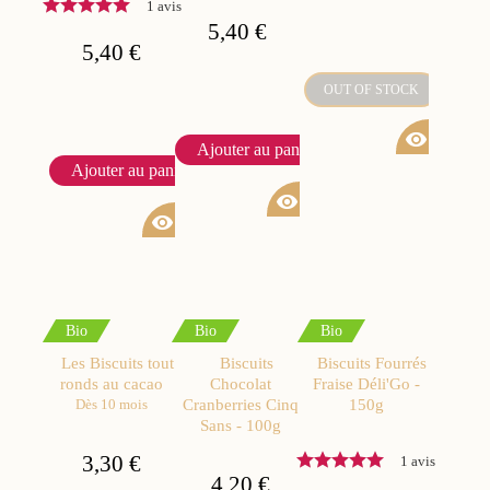
1 avis
5,40 €
5,40 €
OUT OF STOCK
visibility
Ajouter au panier
Ajouter au panier
visibility
visibility
Bio
Bio
Bio
Les Biscuits tout
Biscuits
Biscuits Fourrés
ronds au cacao
Chocolat
Fraise Déli'Go -
Cranberries Cinq
150g
Dès 10 mois
Sans - 100g
3,30 €
1 avis
4,20 €