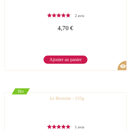
2 avis
4,70 €
Ajouter au panier
visibility
Bio
Le Brownie - 155g
1 avis