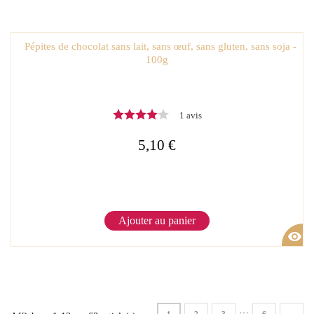
Pépites de chocolat sans lait, sans œuf, sans gluten, sans soja -
100g
1 avis
5,10 €
Ajouter au panier
visibility
…