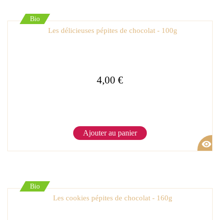
Bio
Les délicieuses pépites de chocolat - 100g
4,00 €
Ajouter au panier
visibility
Bio
Les cookies pépites de chocolat - 160g