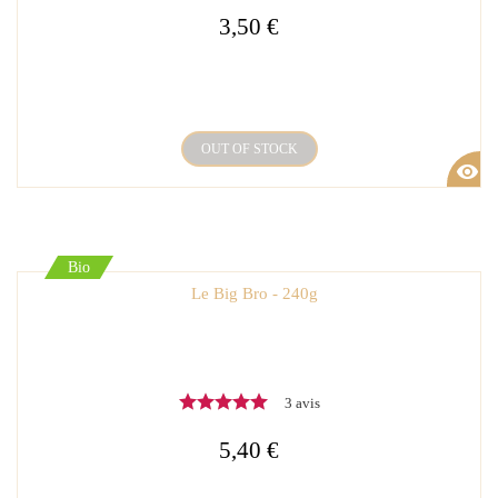
3,50 €
OUT OF STOCK
visibility
Bio
Le Big Bro - 240g
3 avis
5,40 €