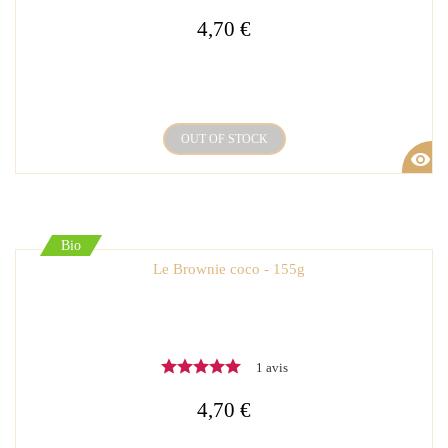
4,70 €
OUT OF STOCK
visibility
Bio
Le Brownie coco - 155g
1 avis
4,70 €