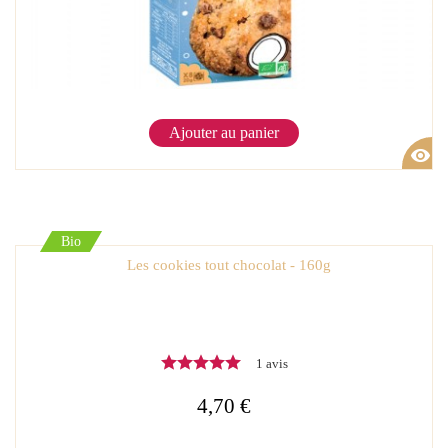
Ajouter au panier
visibility
Bio
Les cookies tout chocolat - 160g
1 avis
4,70 €