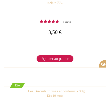
soja - 80g
1 avis
3,50 €
Ajouter au panier
visibility
Bio
Les Biscuits formes et couleurs - 80g
Dès 10 mois