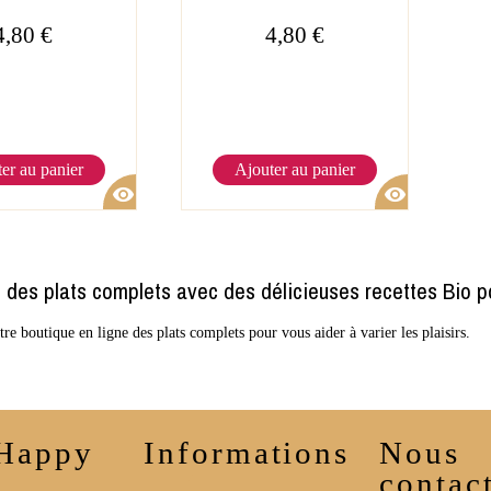
4,80 €
4,80 €
er au panier
Ajouter au panier
visibility
visibility
des plats complets avec des délicieuses recettes Bio po
re boutique en ligne des plats complets pour vous aider à varier les plaisirs.
 Happy
Informations
Nous
contac