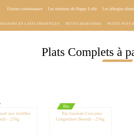
Faisons connaissance
Les missions de Happy Lolie
Les allergies alime
BOISSONS ET LAITS INFANTILES
PETITS DÉJEUNERS
PETITS POTS 
Plats Complets à pa
Bio
ati aux lentilles
Riz basmati Curcuma
ndi - 250g
Gingembre Beendi - 250g