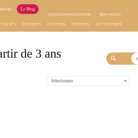
ntaires
Le Blog
CONNEXION/INSCRIPTION
MON PANIER
ET PLATS
DESSERTS
GOÛTERS
EPICERIE
ACCESSOIRES
rtir de 3 ans
search
Sélectionnez