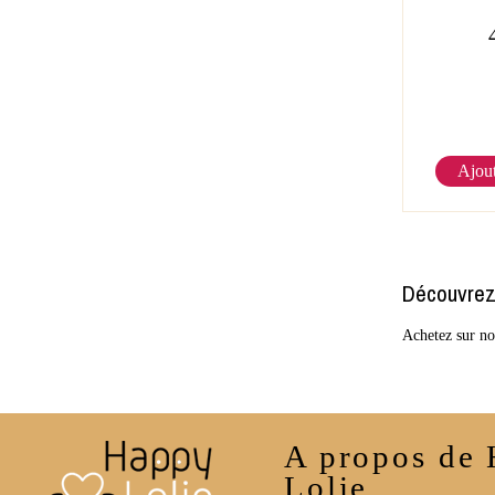
Ajout
Découvrez 
Achetez sur not
A propos de
Lolie