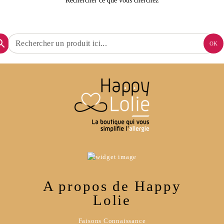
Rechercher ce que vous cherchez
arch
OK
A propos de Happy
Lolie
Faisons Connaissance