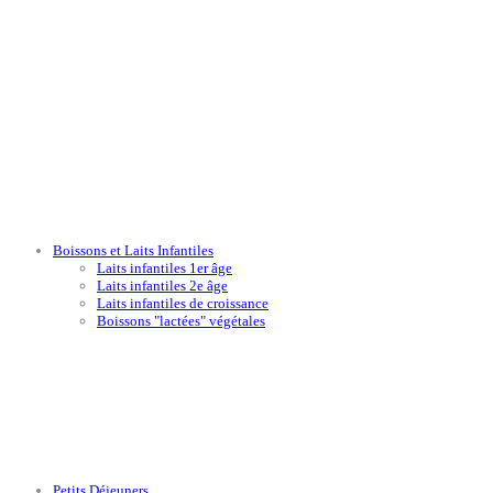
Boissons et Laits Infantiles
Laits infantiles 1er âge
Laits infantiles 2e âge
Laits infantiles de croissance
Boissons "lactées" végétales
Petits Déjeuners