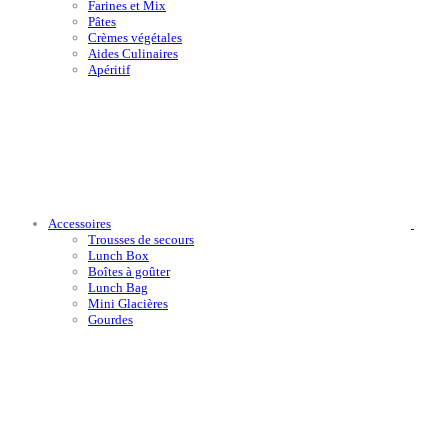
Farines et Mix
Pâtes
Crèmes végétales
Aides Culinaires
Apéritif
Accessoires
Trousses de secours
Lunch Box
Boîtes à goûter
Lunch Bag
Mini Glacières
Gourdes