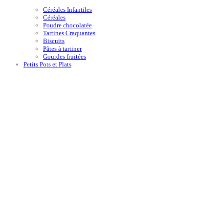
Céréales Infantiles
Céréales
Poudre chocolatée
Tartines Craquantes
Biscuits
Pâtes à tartiner
Gourdes fruitées
Petits Pots et Plats