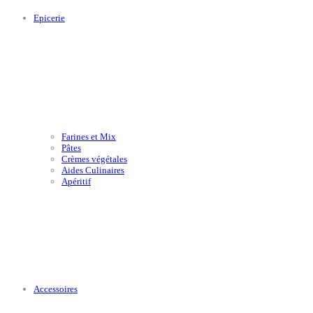
Epicerie
Farines et Mix
Pâtes
Crèmes végétales
Aides Culinaires
Apéritif
Accessoires