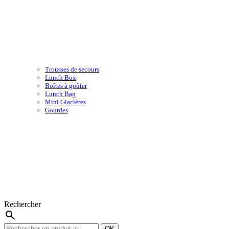
Trousses de secours
Lunch Box
Boîtes à goûter
Lunch Bag
Mini Glacières
Gourdes
Rechercher
search
OK