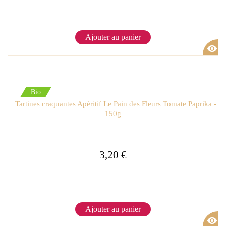
Ajouter au panier
visibility
Bio
Tartines craquantes Apéritif Le Pain des Fleurs Tomate Paprika -
150g
3,20 €
Ajouter au panier
visibility