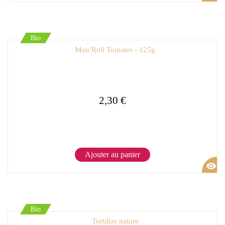
Bio
Mais'Roll Tomates - 125g
2,30 €
Ajouter au panier
visibility
Bio
Tortillas nature