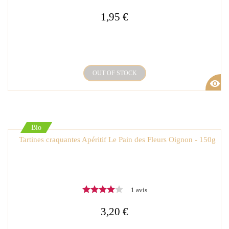
1,95 €
OUT OF STOCK
visibility
Bio
Tartines craquantes Apéritif Le Pain des Fleurs Oignon - 150g
1 avis
3,20 €