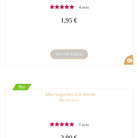
4 avis
1,95 €
OUT OF STOCK
visibility
Bio
Mini baguettes à la tomate
Dès 10 mois
1 avis
2,90 €