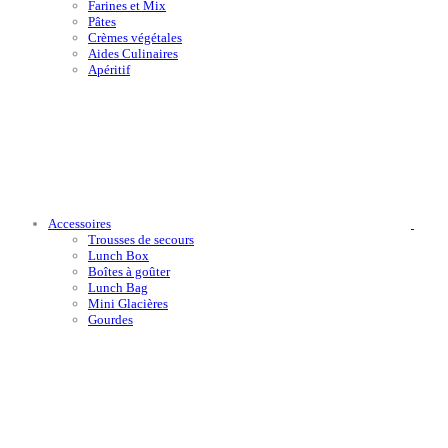
Farines et Mix
Pâtes
Crèmes végétales
Aides Culinaires
Apéritif
Accessoires
Trousses de secours
Lunch Box
Boîtes à goûter
Lunch Bag
Mini Glacières
Gourdes