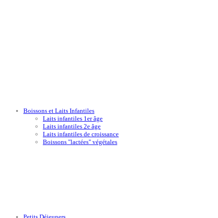
Boissons et Laits Infantiles
Laits infantiles 1er âge
Laits infantiles 2e âge
Laits infantiles de croissance
Boissons "lactées" végétales
Petits Déjeuners