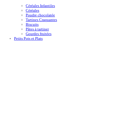
Céréales Infantiles
Céréales
Poudre chocolatée
Tartines Craquantes
Biscuits
Pâtes à tartiner
Gourdes fruitées
Petits Pots et Plats