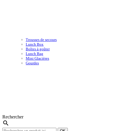
Trousses de secours
Lunch Box
Boîtes à goûter
Lunch Bag
Mini Glacières
Gourdes
Rechercher
search
OK