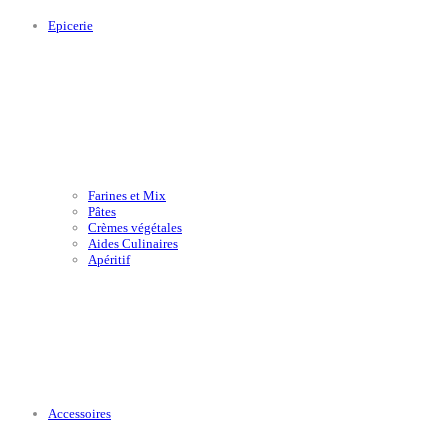
Epicerie
Farines et Mix
Pâtes
Crèmes végétales
Aides Culinaires
Apéritif
Accessoires