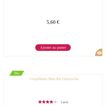
5,60 €
Ajouter au panier
visibility
Bio
Coquillettes Maïs Riz Quinoa bio
1 avis