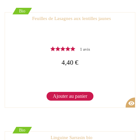
Bio
Feuilles de Lasagnes aux lentilles jaunes
1 avis
4,40 €
Ajouter au panier
visibility
Bio
Linguine Sarrasin bio