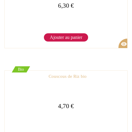
6,30 €
Ajouter au panier
visibility
Bio
Couscous de Riz bio
4,70 €