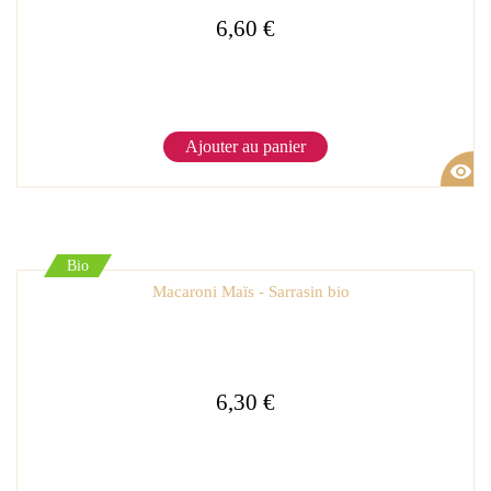
6,60 €
Ajouter au panier
visibility
Bio
Macaroni Maïs - Sarrasin bio
6,30 €