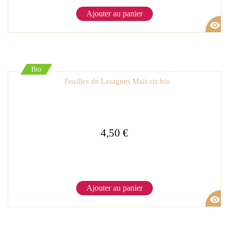
Ajouter au panier
visibility
Bio
Feuilles de Lasagnes Maïs riz bio
4,50 €
Ajouter au panier
visibility