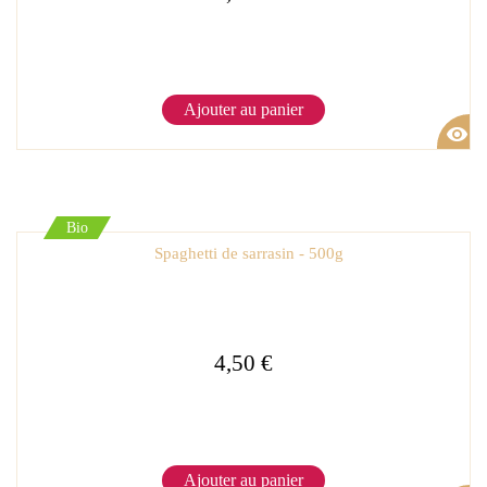
Ajouter au panier
visibility
Bio
Spaghetti de sarrasin - 500g
4,50 €
Ajouter au panier