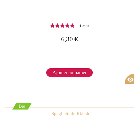
1 avis
6,30 €
Ajouter au panier
visibility
Bio
Spaghetti de Riz bio