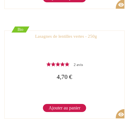
visibility
Bio
Lasagnes de lentilles vertes - 250g
2 avis
4,70 €
Ajouter au panier
visibility