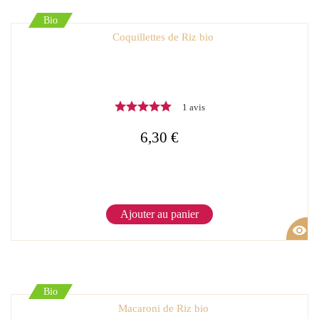
Bio
Coquillettes de Riz bio
1 avis
6,30 €
Ajouter au panier
visibility
Bio
Macaroni de Riz bio