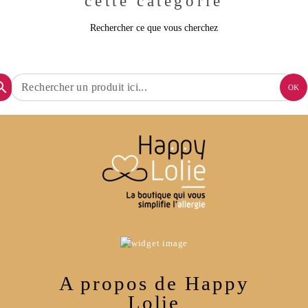
cette catégorie
Rechercher ce que vous cherchez
arch
OK
A propos de Happy
Lolie