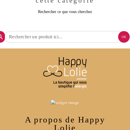
cette catégorie
Rechercher ce que vous cherchez
arch
OK
A propos de Happy
Lolie