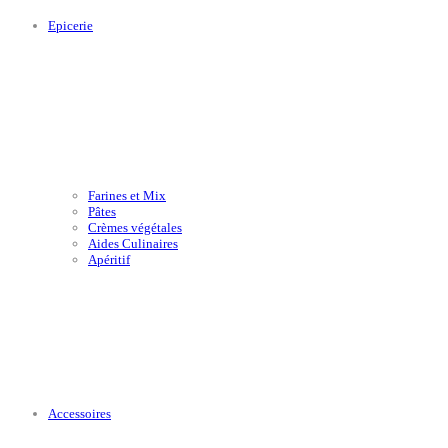
Epicerie
Farines et Mix
Pâtes
Crèmes végétales
Aides Culinaires
Apéritif
Accessoires