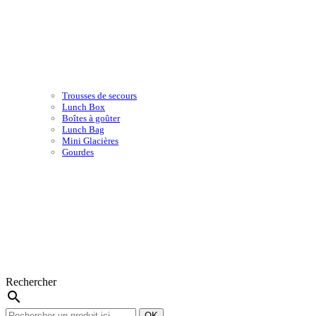
Trousses de secours
Lunch Box
Boîtes à goûter
Lunch Bag
Mini Glacières
Gourdes
Rechercher
search
OK