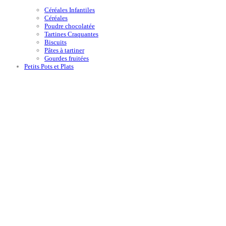
Céréales Infantiles
Céréales
Poudre chocolatée
Tartines Craquantes
Biscuits
Pâtes à tartiner
Gourdes fruitées
Petits Pots et Plats