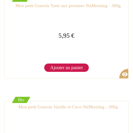
Mon petit Granola Tarte aux pommes NüMorning - 300g
5,95 €
Ajouter au panier
visibility
Bio
Mon petit Granola Vanille et Coco NüMorning - 300g