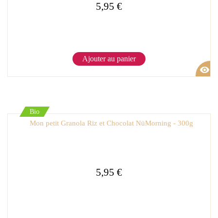
5,95 €
Ajouter au panier
visibility
Bio
Mon petit Granola Riz et Chocolat NüMorning - 300g
5,95 €