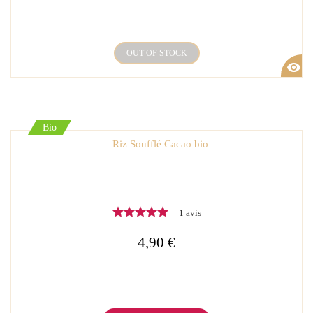
OUT OF STOCK
visibility
Bio
Riz Soufflé Cacao bio
1 avis
4,90 €