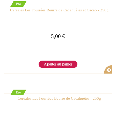
Bio
Céréales Les Fourrées Beurre de Cacahuètes et Cacao - 250g
5,00 €
Ajouter au panier
visibility
Bio
Céréales Les Fourrées Beurre de Cacahuètes - 250g