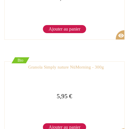
Ajouter au panier
visibility
Bio
Granola Simply nature NüMorning - 300g
5,95 €
Ajouter au panier