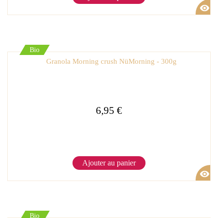
visibility
Bio
Granola Morning crush NüMorning - 300g
6,95 €
Ajouter au panier
visibility
Bio