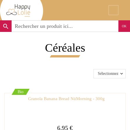
search
OK
Céréales
Sélectionnez
Bio
Granola Banana Bread NüMorning - 300g
6,95 €