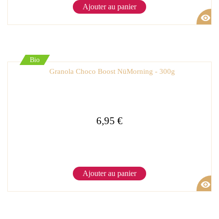
Ajouter au panier
visibility
Bio
Granola Choco Boost NüMorning - 300g
6,95 €
Ajouter au panier
visibility