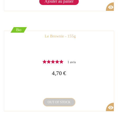
Ajouter au panier
visibility
Bio
Le Brownie - 155g
1 avis
4,70 €
OUT OF STOCK
visibility