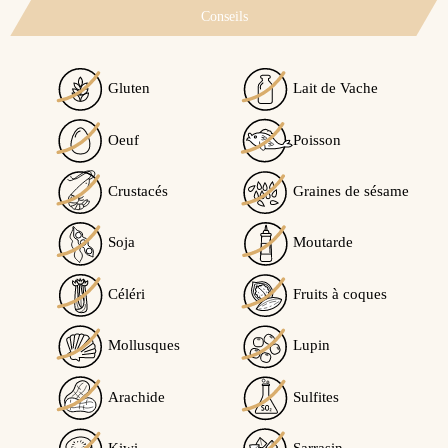
Conseils
Gluten
Lait de Vache
Oeuf
Poisson
Crustacés
Graines de sésame
Ce produit peut contenir des traces de...
Soja
Moutarde
Traces éventuelles
de fruits à coques
Céléri
Fruits à coques
Mollusques
Lupin
Arachide
Sulfites