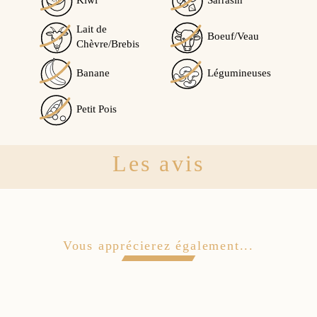
Kiwi
Sarrasin
Lait de
Boeuf/Veau
Chèvre/Brebis
Banane
Légumineuses
Petit Pois
Les avis
Vous apprécierez également...