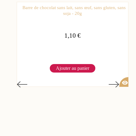
Barre de chocolat sans lait, sans œuf, sans gluten, sans
soja - 20g
1,10 €
Ajouter au panier
visibility