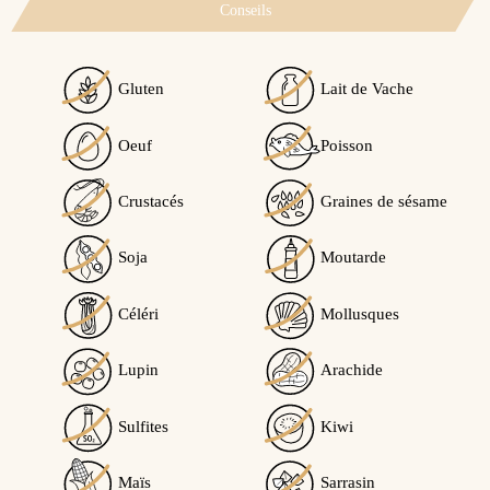
Conseils
Gluten
Lait de Vache
Oeuf
Poisson
Crustacés
Graines de sésame
Nü Morning
Soja
Moutarde
Ce produit peut contenir des traces de...
Céléri
Mollusques
Traces éventuelles de Gluten
Traces éventuelles de
sésame
Lupin
Arachide
Traces éventuelles de soja
Traces éventuelles
de fruits à coques
Sulfites
Kiwi
Traces éventuelles
d'arachide
Maïs
Sarrasin