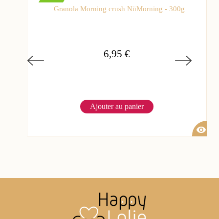
Granola Morning crush NüMorning - 300g
6,95 €
Ajouter au panier
visibility