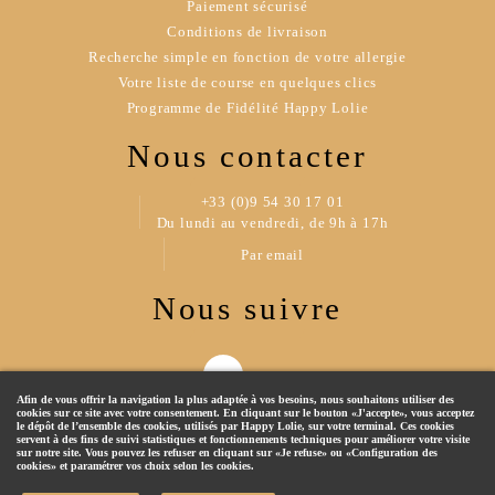
Paiement sécurisé
Conditions de livraison
Recherche simple en fonction de votre allergie
Votre liste de course en quelques clics
Programme de Fidélité Happy Lolie
Nous contacter
+33 (0)9 54 30 17 01
Du lundi au vendredi, de 9h à 17h
Par email
Nous suivre
Afin de vous offrir la navigation la plus adaptée à vos besoins, nous souhaitons utiliser des
cookies sur ce site avec votre consentement. En cliquant sur le bouton «J'accepte», vous acceptez
le dépôt de l’ensemble des cookies, utilisés par Happy Lolie, sur votre terminal. Ces cookies
servent à des fins de suivi statistiques et fonctionnements techniques pour améliorer votre visite
sur notre site. Vous pouvez les refuser en cliquant sur «Je refuse» ou «Configuration des
cookies» et paramétrer vos choix selon les cookies.
© 2019 Happy Lolie - Tous droits réservés