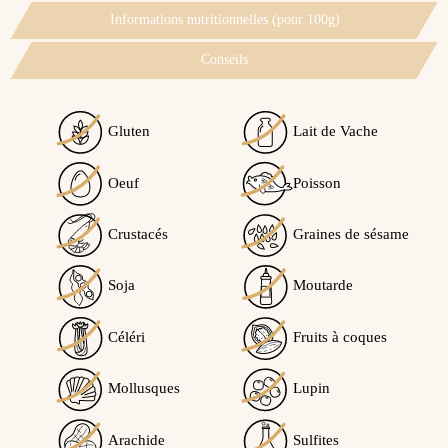
Informations nutritionnelles (pour 100g)
Conseils
Gluten
Lait de Vache
Voir l'attestation de confiance
Oeuf
Poisson
Avis soumis à un contrôle
Ce produit peut contenir des traces de...
Crustacés
Graines de sésame
4
Traces éventuelles de soja
Traces éventuelles de lupin
/5
Soja
Moutarde
Céléri
Fruits à coques
Calculé à partir de
1
avis client(s)
Mollusques
Lupin
Trier l'affichage des avis :
Arachide
Sulfites