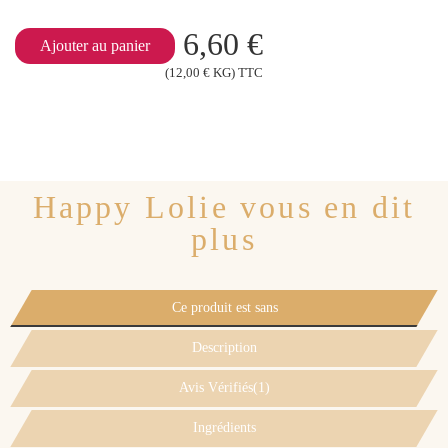
6,60 €
Ajouter au panier
(12,00 € KG) TTC
Happy Lolie vous en dit
plus
Ce produit est sans
Description
Avis Vérifiés(1)
Ingrédients