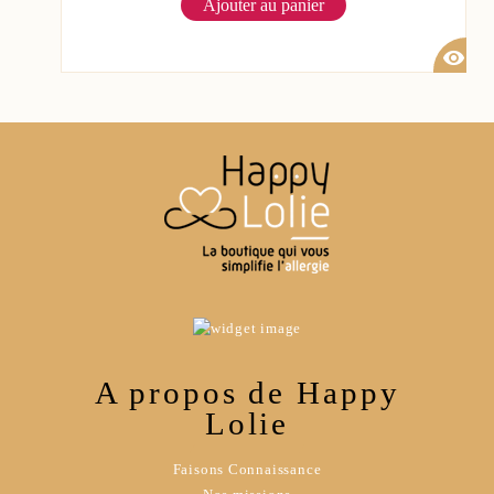
Ajouter au panier
visibility
A propos de Happy
Lolie
Faisons Connaissance