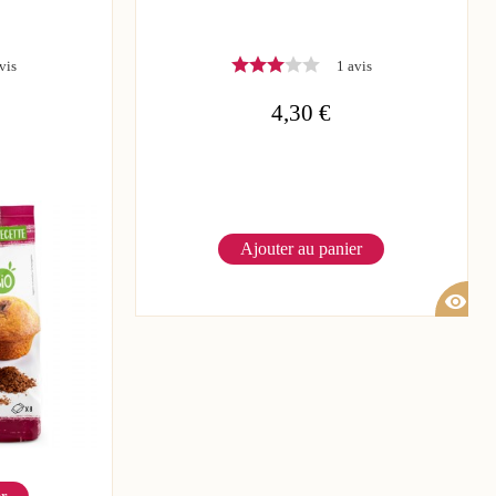
vis
1 avis
4,30 €
Ajouter au panier
visibility