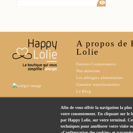
visibility
A propos de
Lolie
Faisons Connaissance
Nos missions
Les allergies alimentaires
Garantie nutritionnistes
Le Blog
Afin de vous offrir la navigation la plus 
votre consentement. En cliquant sur le b
par Happy Lolie, sur votre terminal. Ces 
techniques pour améliorer votre visite su
«Configuration des cookies» et paramétre