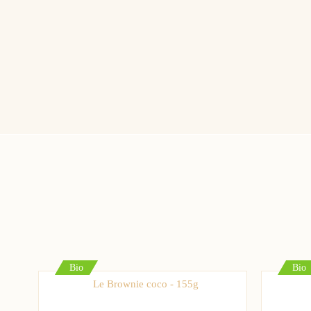
Anonymous A.
publié le 21/11/
3/5
S’effrite beaucoup
Cet avis vous a-t-il été utile ?
Bio
Bio
Le Brownie coco - 155g