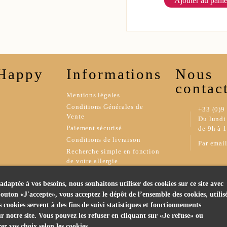
Ajouter au panie
 Happy
Informations
Nous
contac
Mentions légales
Conditions Générales de
+33 (0)9
Vente
Du lundi
Paiement sécurisé
de 9h à 
Conditions de livraison
Par emai
Recherche simple en fonction
de votre allergie
Votre liste de course en
quelques clics
adaptée à vos besoins, nous souhaitons utiliser des cookies sur ce site avec
Programme de Fidélité Happy
outon «J'accepte», vous acceptez le dépôt de l’ensemble des cookies, utilis
Lolie
cookies servent à des fins de suivi statistiques et fonctionnements
r notre site. Vous pouvez les refuser en cliquant sur «Je refuse» ou
r vos choix selon les cookies.