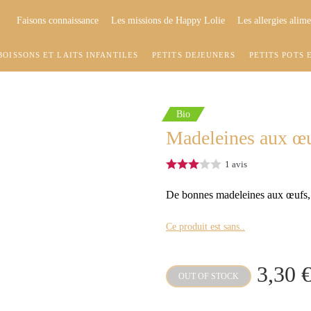
Faisons connaissance
Les missions de Happy Lolie
Les allergies alime
BOISSONS ET LAITS INFANTILES
PETITS DÉJEUNERS
PETITS POTS 
Bio
Madeleines aux œ
1
avis
De bonnes madeleines aux œufs, b
Ce produit est sans..
3,30 
OUT OF STOCK