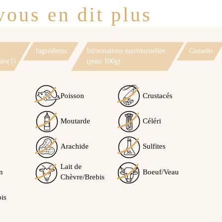
ous en dit plus
Ingrédients
Informations nutritionnelles
Conseils
iés(1)
(pour 100g)
Poisson
Crustacés
Moutarde
Céléri
Voir l'attestation de confiance
Avis soumis à un contrôle
Arachide
Sulfites
3
/5
Lait de
n
Boeuf/Veau
Chèvre/Brebis
ois
Calculé à partir de
1
avis client(s)