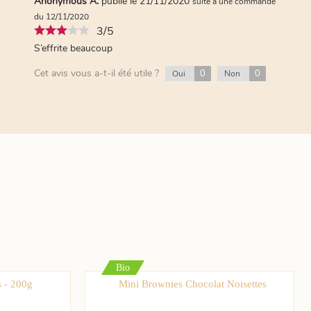
Anonymous A.
publié le 21/11/2020
suite à une commande
du 12/11/2020
3/5
S’effrite beaucoup
Cet avis vous a-t-il été utile ?
0
0
Oui
Non
Bio
s - 200g
Mini Brownies Chocolat Noisettes