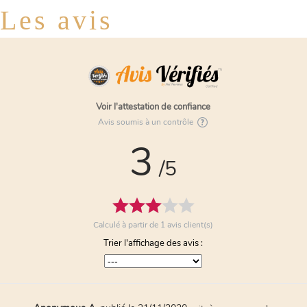
Les avis
Voir l'attestation de confiance
Avis soumis à un contrôle
3
/5
Calculé à partir de
1
avis client(s)
Trier l'affichage des avis :