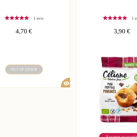
1 avis
1 a
4,70 €
3,90 €
OUT OF STOCK
visibility