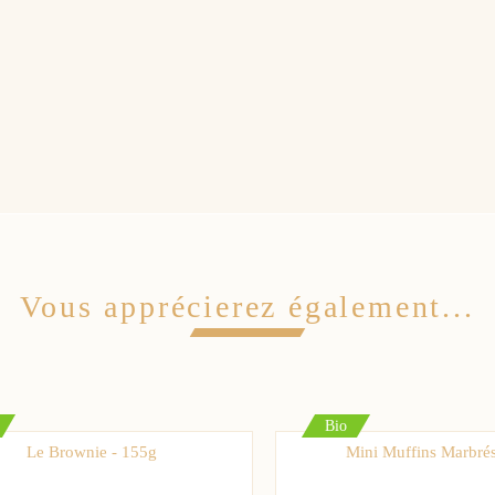
Trier l'affichage des avis :
2020
suite à une commande du 12/11/2020
0
0
Oui
Non
Vous apprécierez également...
Bio
Le Brownie - 155g
Mini Muffins Marbré