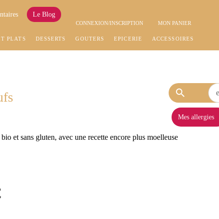
ntaires
Le Blog
CONNEXION/INSCRIPTION
MON PANIER
ET PLATS
DESSERTS
GOÛTERS
EPICERIE
ACCESSOIRES
search
ufs
Mes allergies
io et sans gluten, avec une recette encore plus moelleuse
€