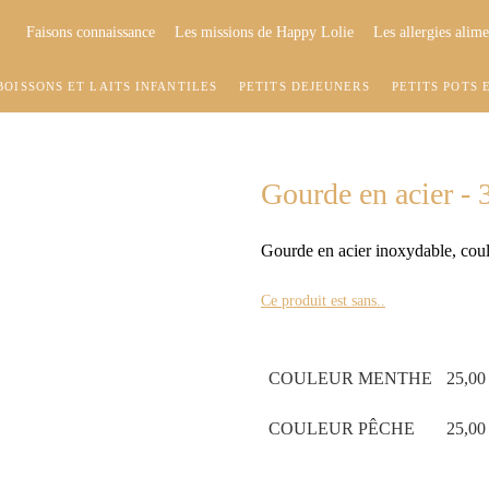
Faisons connaissance
Les missions de Happy Lolie
Les allergies alime
BOISSONS ET LAITS INFANTILES
PETITS DÉJEUNERS
PETITS POTS 
Gourde en acier -
Gourde en acier inoxydable, cou
Ce produit est sans..
COULEUR MENTHE
25,00
COULEUR PÊCHE
25,00