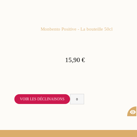
Monbento Positive - La bouteille 50cl
15,90 €
VOIR LES DÉCLINAISONS
visibility