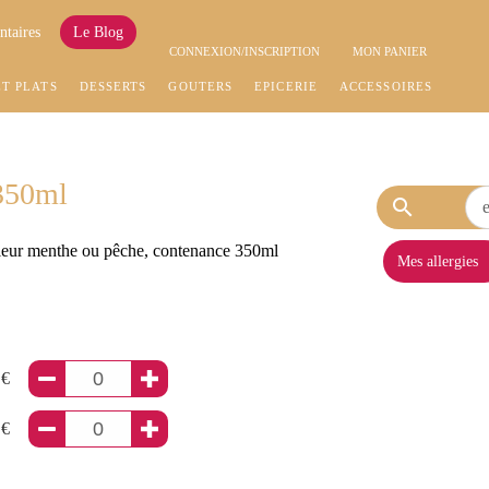
ntaires
Le Blog
CONNEXION/INSCRIPTION
MON PANIER
ET PLATS
DESSERTS
GOÛTERS
EPICERIE
ACCESSOIRES
 350ml
search
leur menthe ou pêche, contenance 350ml
Mes allergies
 €
 €