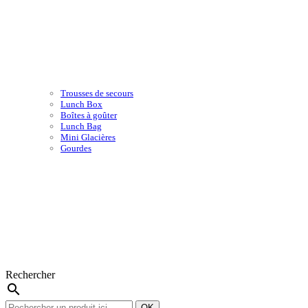
Trousses de secours
Lunch Box
Boîtes à goûter
Lunch Bag
Mini Glacières
Gourdes
Rechercher
search
OK