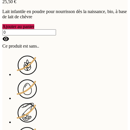
25,50 €
Lait infantile en poudre pour nourrisson dès la naissance, bio, à base
de lait de chèvre
Ajouter au panier
visibility
Ce produit est sans..