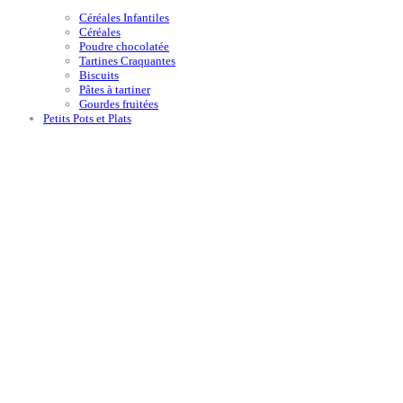
Céréales Infantiles
Céréales
Poudre chocolatée
Tartines Craquantes
Biscuits
Pâtes à tartiner
Gourdes fruitées
Petits Pots et Plats