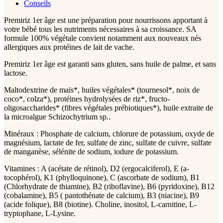
Conseils
Premiriz 1er âge est une préparation pour nourrissons apportant à
votre bébé tous les nutriments nécessaires à sa croissance. SA
formule 100% végétale convient notamment aux nouveaux nés
allergiques aux protéines de lait de vache.
Premiriz 1er âge est garanti sans gluten, sans huile de palme, et sans
lactose.
Maltodextrine de maïs*, huiles végétales* (tournesol*, noix de
coco*, colza*), protéines hydrolysées de riz*, fructo-
oligosaccharides* (fibres végétales prébiotiques*), huile extraite de
la microalgue Schizochytrium sp..
Minéraux : Phosphate de calcium, chlorure de potassium, oxyde de
magnésium, lactate de fer, sulfate de zinc, sulfate de cuivre, sulfate
de manganèse, sélénite de sodium, iodure de potassium.
Vitamines : A (acétate de rétinol), D2 (ergocalciferol), E (a-
tocophérol), K1 (phylloquinone), C (ascorbate de sodium), B1
(Chlorhydrate de thiamine), B2 (riboflavine), B6 (pyridoxine), B12
(cobalamine), B5 ( pantothénate de calcium), B3 (niacine), B9
(acide folique), B8 (biotine). Choline, inositol, L-carnitine, L-
tryptophane, L-Lysine.