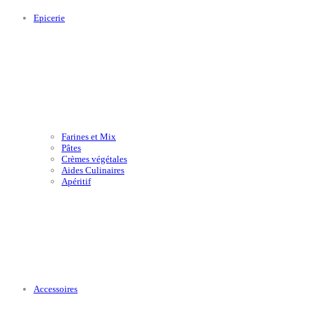
Epicerie
Farines et Mix
Pâtes
Crèmes végétales
Aides Culinaires
Apéritif
Accessoires