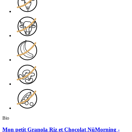
Bio
Mon petit Granola Riz et Chocolat NüMorning -