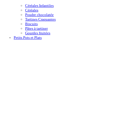
Céréales Infantiles
Céréales
Poudre chocolatée
Tartines Craquantes
Biscuits
Pâtes à tartiner
Gourdes fruitées
Petits Pots et Plats