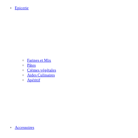
Epicerie
Farines et Mix
Pâtes
Crèmes végétales
Aides Culinaires
Apéritif
Accessoires