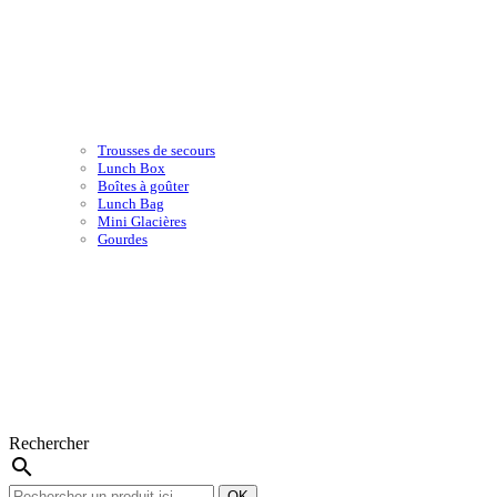
Trousses de secours
Lunch Box
Boîtes à goûter
Lunch Bag
Mini Glacières
Gourdes
Rechercher
search
OK