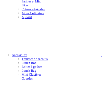
Farines et Mix
Pâtes
Crèmes végétales
Aides Culinaires
Apéritif
Accessoires
Trousses de secours
Lunch Box
Boîtes à goûter
Lunch Bag
Mini Glacières
Gourdes