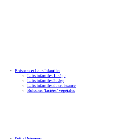
Boissons et Laits Infantiles
Laits infantiles 1er âge
Laits infantiles 2e âge
Laits infantiles de croissance
Boissons "lactées" végétales
Petits Déjeuners