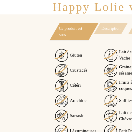
Happy Lolie v
Ce produit est
Description
sans
Lait de
Gluten
Vache
Graine
Crustacés
sésam
Fruits 
Céléri
coques
Arachide
Sulfite
Lait de
Sarrasin
Chèvre
Légumineuses
Petit P