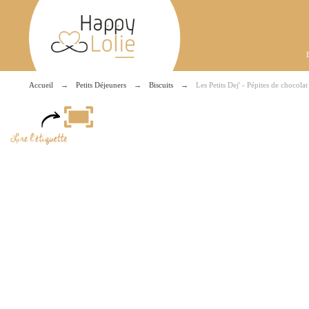
Accueil
Petits Déjeuners
Biscuits
Les Petits Dej' - Pépites de chocola