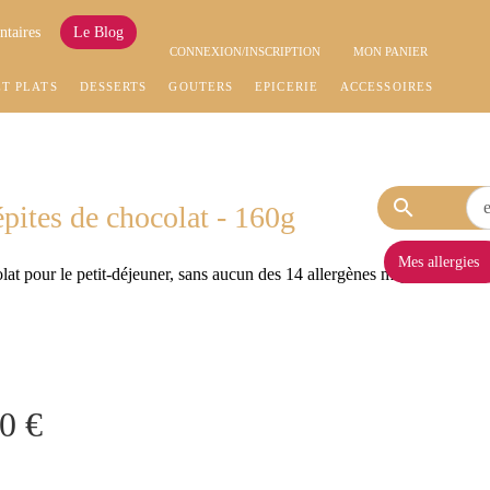
ntaires
Le Blog
CONNEXION/INSCRIPTION
MON PANIER
ET PLATS
DESSERTS
GOÛTERS
EPICERIE
ACCESSOIRES
search
épites de chocolat - 160g
Mes allergies
lat pour le petit-déjeuner, sans aucun des 14 allergènes majeurs, ni
0 €