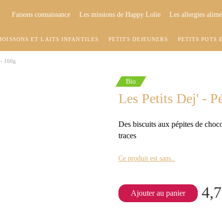
Faisons connaissance
Les missions de Happy Lolie
Les allergies alime
BOISSONS ET LAITS INFANTILES
PETITS DÉJEUNERS
PETITS POTS 
t - 160g
Bio
Les Petits Dej' - P
Des biscuits aux pépites de choco
traces
Ce produit est sans..
4,7
Ajouter au panier