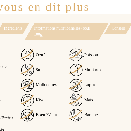
ous en dit plus
Ingrédients
Informations nutritionnelles (pour
Conseils
100g)
Oeuf
Poisson
s de
Soja
Moutarde
e
à
Mollusques
Lupin
s
Kiwi
Maïs
Boeuf/Veau
Banane
/Brebis
ois