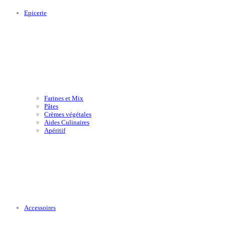
Epicerie
Farines et Mix
Pâtes
Crèmes végétales
Aides Culinaires
Apéritif
Accessoires