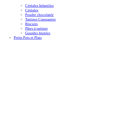
Céréales Infantiles
Céréales
Poudre chocolatée
Tartines Craquantes
Biscuits
Pâtes à tartiner
Gourdes fruitées
Petits Pots et Plats