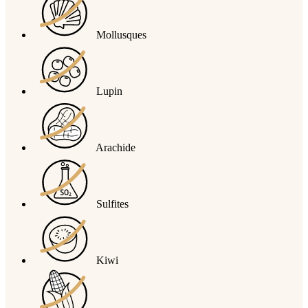
Mollusques
Lupin
Arachide
Sulfites
Kiwi