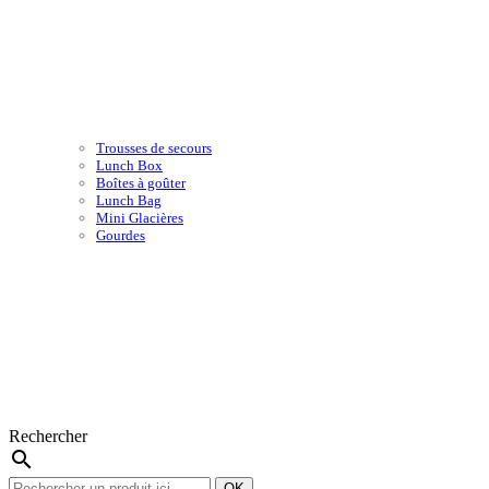
Trousses de secours
Lunch Box
Boîtes à goûter
Lunch Bag
Mini Glacières
Gourdes
Rechercher
search
OK