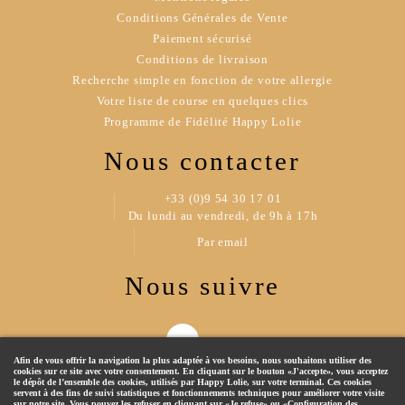
Conditions Générales de Vente
Paiement sécurisé
Conditions de livraison
Recherche simple en fonction de votre allergie
Votre liste de course en quelques clics
Programme de Fidélité Happy Lolie
Nous contacter
+33 (0)9 54 30 17 01
Du lundi au vendredi, de 9h à 17h
Par email
Nous suivre
Afin de vous offrir la navigation la plus adaptée à vos besoins, nous souhaitons utiliser des
cookies sur ce site avec votre consentement. En cliquant sur le bouton «J'accepte», vous acceptez
le dépôt de l’ensemble des cookies, utilisés par Happy Lolie, sur votre terminal. Ces cookies
servent à des fins de suivi statistiques et fonctionnements techniques pour améliorer votre visite
sur notre site. Vous pouvez les refuser en cliquant sur «Je refuse» ou «Configuration des