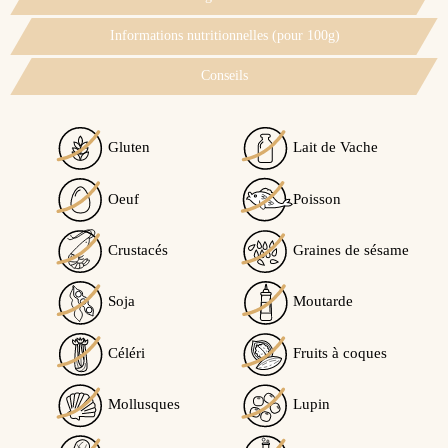
Informations nutritionnelles (pour 100g)
Conseils
Gluten
Lait de Vache
Voir l'attestation de confiance
Oeuf
Poisson
Avis soumis à un contrôle
Crustacés
Graines de sésame
5
/5
Soja
Moutarde
Céléri
Fruits à coques
Calculé à partir de
1
avis client(s)
Mollusques
Lupin
Trier l'affichage des avis :