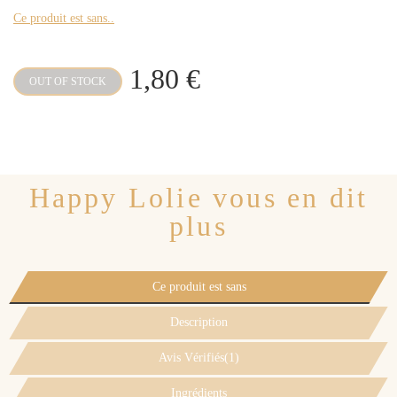
Ce produit est sans..
1,80 €
OUT OF STOCK
Happy Lolie vous en dit
plus
Ce produit est sans
Description
Avis Vérifiés(1)
Ingrédients