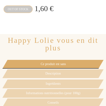
1,60 €
OUT OF STOCK
Happy Lolie vous en dit
plus
Ce produit est sans
Description
Ingrédients
Informations nutritionnelles (pour 100g)
Conseils