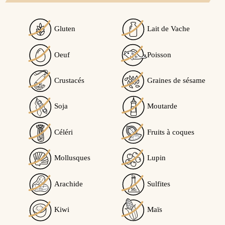
Gluten
Lait de Vache
Oeuf
Poisson
Crustacés
Graines de sésame
Soja
Moutarde
Céléri
Fruits à coques
Mollusques
Lupin
Arachide
Sulfites
Kiwi
Maïs