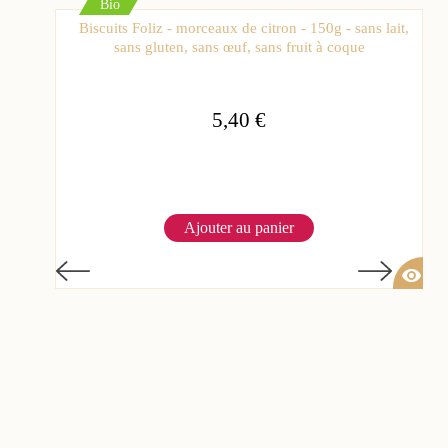
Bio
Biscuits Foliz - morceaux de citron - 150g - sans lait,
sans gluten, sans œuf, sans fruit à coque
5,40 €
Ajouter au panier
visibility