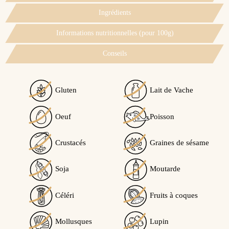
Ingrédients
Informations nutritionnelles (pour 100g)
Conseils
Gluten
Lait de Vache
Voir l'attestation de confiance
Oeuf
Poisson
Avis soumis à un contrôle
Crustacés
Graines de sésame
4.8
/5
Soja
Moutarde
Céléri
Fruits à coques
Calculé à partir de
4
avis client(s)
Mollusques
Lupin
Trier l'affichage des avis :