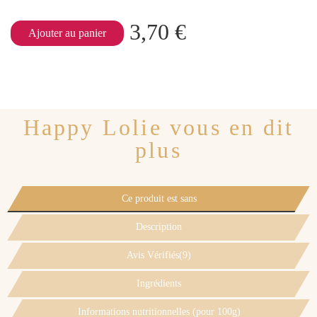
3,70 €
Ajouter au panier
Happy Lolie vous en dit
plus
Ce produit est sans
Description
Avis Vérifiés(9)
Ingrédients
Informations nutritionnelles (pour 100g)