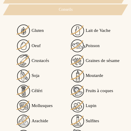
Conseils
Gluten
Lait de Vache
Voir l'attestation de confiance
Oeuf
Poisson
Avis soumis à un contrôle
Crustacés
Graines de sésame
4.9
Ce produit peut contenir des traces de...
/5
Soja
Moutarde
Traces éventuelles de soja
Céléri
Fruits à coques
Calculé à partir de
9
avis client(s)
Mollusques
Lupin
Trier l'affichage des avis :
Arachide
Sulfites