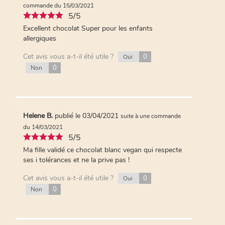
Cet avis vous a-t-il été utile ?
commande du 15/03/2021
0
Oui
5/5
0
Non
Excellent chocolat Super pour les enfants
allergiques
Plus de commentaires...
Cet avis vous a-t-il été utile ?
0
Oui
0
Non
Helene B.
publié le 03/04/2021
suite à une commande
du 14/03/2021
5/5
Ma fille validé ce chocolat blanc vegan qui respecte
ses i tolérances et ne la prive pas !
Cet avis vous a-t-il été utile ?
0
Oui
0
Non