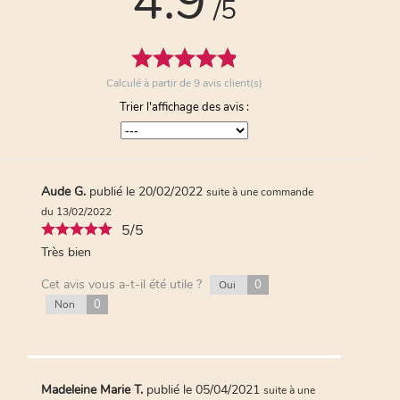
4.9
/5
5/5
Ma fille validé ce chocolat blanc vegan qui
respecte ses i tolérances et ne la prive pas !
Cet avis vous a-t-il été utile ?
0
Oui
Calculé à partir de
9
avis client(s)
0
Non
Trier l'affichage des avis :
SYLVIE C.
publié le 19/12/2020
suite à une
commande du 11/11/2020
Aude G.
publié le 20/02/2022
suite à une commande
5/5
du 13/02/2022
bien
5/5
Cet avis vous a-t-il été utile ?
0
Oui
Très bien
0
Non
Cet avis vous a-t-il été utile ?
0
Oui
0
Non
Anonymous A.
publié le 14/11/2020
suite à
une commande du 06/11/2020
5/5
Au top,mon fils adore
Madeleine Marie T.
publié le 05/04/2021
suite à une