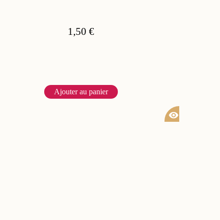
1,50 €
Ajouter au panier
visibility