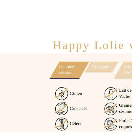
Happy Lolie v
Ce produit
Description
Avis
est sans
Vérif
Lait de
Gluten
Vache
Graine
Crustacés
sésam
Fruits 
Céléri
coques