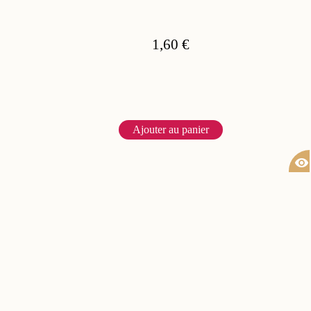
1,60 €
Ajouter au panier
visibility