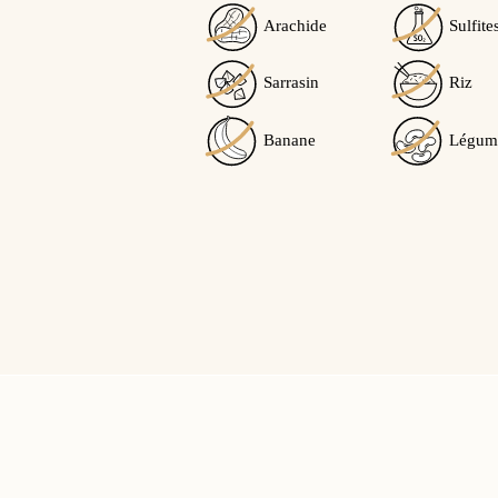
Arachide
Sulfite
Sarrasin
Riz
Banane
Légum
Marie M.
publié le 04/04/2021
su
5/5
Poudre destinée à réaliser des
hésitation !
Cet avis vous a-t-il été utile ?