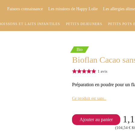
Faisons connaissance
Les missions de Happy Lolie
Les allergies alime
BOISSONS ET LAITS INFANTILES
PETITS DÉJEUNERS
PETITS POTS 
Bio
Bioflan Cacao sans
1
avis
Préparation en poudre pour un fla
Ce produit est sans..
1,1
Ajouter au panier
(104,54 € 