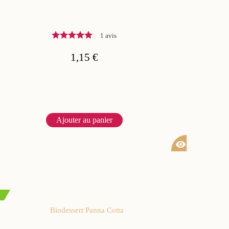
1 avis
1,15 €
Ajouter au panier
visibility
Biodessert Panna Cotta