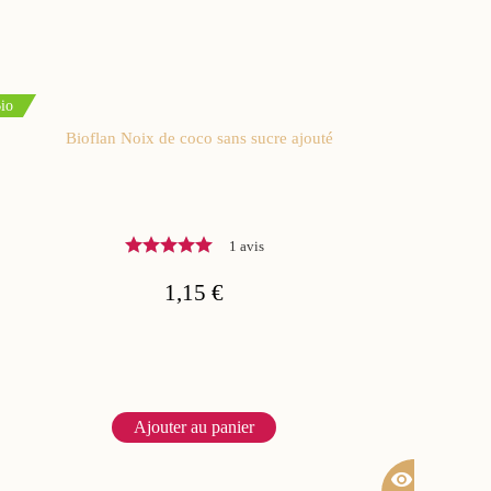
io
Bioflan Noix de coco sans sucre ajouté
1 avis
1,15 €
Ajouter au panier
visibility