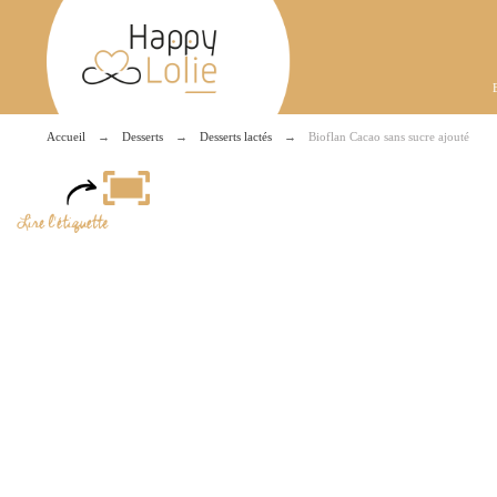
Accueil
Desserts
Desserts lactés
Bioflan Cacao sans sucre ajouté