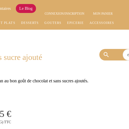
ntaires
Le Blog
CONNEXION/INSCRIPTION
MON PANIER
ET PLATS
DESSERTS
GOÛTERS
EPICERIE
ACCESSOIRES
search
 sucre ajouté
n au bon goût de chocolat et sans sucres ajoutés.
5 €
KG) TTC