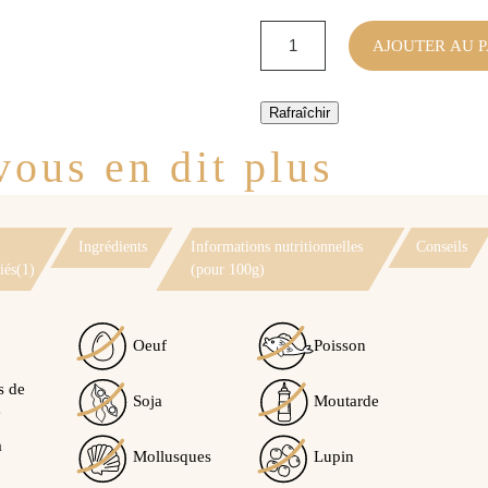
AJOUTER AU P
ous en dit plus
Ingrédients
Informations nutritionnelles
Conseils
iés(1)
(pour 100g)
Oeuf
Poisson
s de
Soja
Moutarde
Voir l'attestation de confiance
e
Avis soumis à un contrôle
à
Mollusques
Lupin