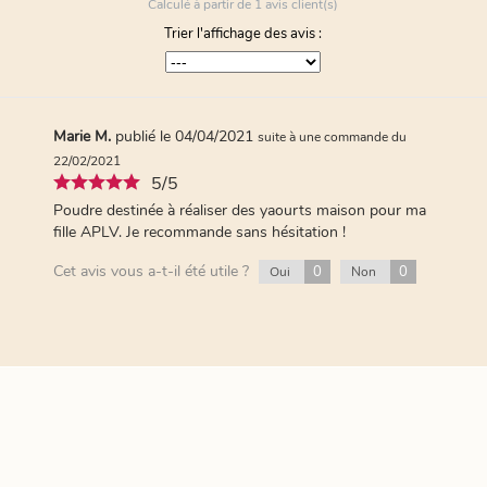
Calculé à partir de
1
avis client(s)
Trier l'affichage des avis :
Marie M.
publié le 04/04/2021
suite à une commande du
22/02/2021
5/5
Poudre destinée à réaliser des yaourts maison pour ma
fille APLV. Je recommande sans hésitation !
Cet avis vous a-t-il été utile ?
0
0
Oui
Non