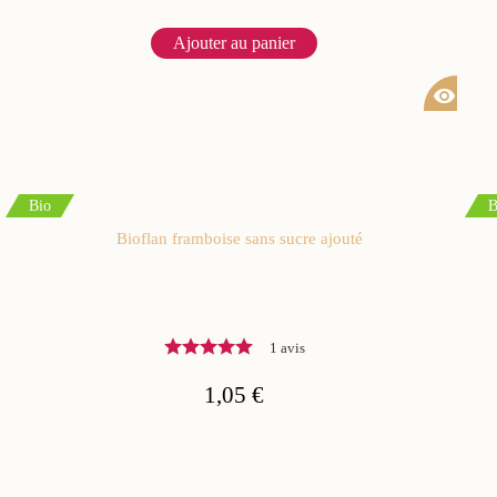
Ajouter au panier
visibility
Bio
B
Bioflan framboise sans sucre ajouté
1 avis
1,05 €