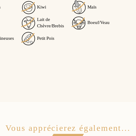
5
/5
s
Kiwi
Maïs
Lait de
Boeuf/Veau
Chèvre/Brebis
Calculé à partir de
1
avis client(s)
ineuses
Petit Pois
Trier l'affichage des avis :
ite à une commande du 22/02/2021
 yaourts maison pour ma fille APLV. Je recommande sans
0
0
Oui
Non
Vous apprécierez également...