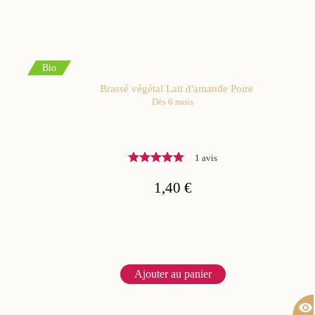
Bio
Brassé végétal Lait d'amande Poire
Dès 6 mois
1 avis
1,40 €
Ajouter au panier
visibility