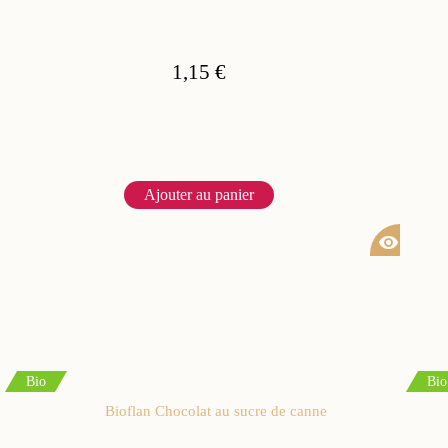
1,15 €
Ajouter au panier
visibility
Bio
Bio
Bioflan Chocolat au sucre de canne