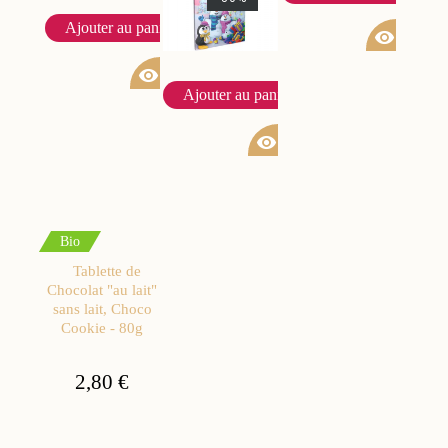
Ajouter au panier
visibility
visibility
Ajouter au panier
visibility
Bio
Tablette de
Chocolat "au lait"
sans lait, Choco
Cookie - 80g
2,80 €