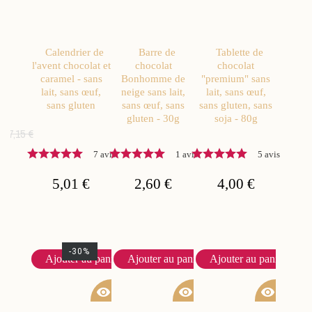
Calendrier de
Barre de
Tablette de
l'avent chocolat et
chocolat
chocolat
caramel - sans
Bonhomme de
"premium" sans
lait, sans œuf,
neige sans lait,
lait, sans œuf,
sans gluten
sans œuf, sans
sans gluten, sans
gluten - 30g
soja - 80g
7,15 €
7 avis
1 avis
5 avis
5,01 €
2,60 €
4,00 €
-30%
Ajouter au panier
Ajouter au panier
Ajouter au panier
visibility
visibility
visibility