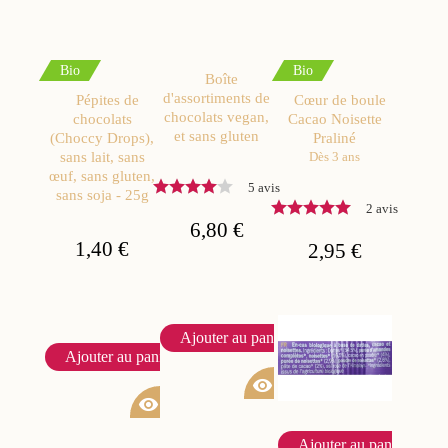
Bio
Bio
Boîte
d'assortiments de
Pépites de
Cœur de boule
chocolats vegan,
chocolats
Cacao Noisette
et sans gluten
(Choccy Drops),
Praliné
sans lait, sans
Dès 3 ans
œuf, sans gluten,
5 avis
sans soja - 25g
2 avis
6,80 €
1,40 €
2,95 €
Ajouter au panier
Ajouter au panier
visibility
visibility
Ajouter au panier