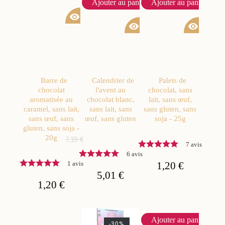
Ajouter au panier
Ajouter au panier
visibility
visibility
visibility
Barre de
Calendrier de
Palets de
chocolat
l'avent au
chocolat, sans
aromatisée au
chocolat blanc,
lait, sans œuf,
caramel, sans lait,
sans lait, sans
sans gluten, sans
sans œuf, sans
œuf, sans gluten
soja - 25g
gluten, sans soja -
20g
7,15 €
7 avis
6 avis
1 avis
1,20 €
5,01 €
1,20 €
Ajouter au panier
-30%