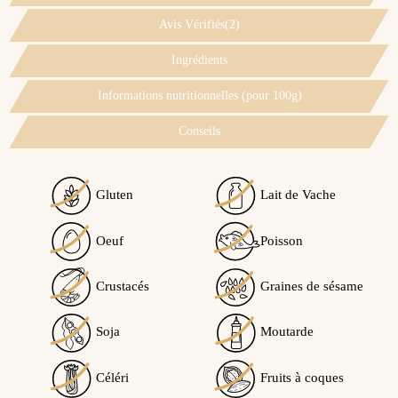
Avis Vérifiés(2)
Ingrédients
Informations nutritionnelles (pour 100g)
Conseils
Gluten
Lait de Vache
Voir l'attestation de confiance
Oeuf
Poisson
Avis soumis à un contrôle
Crustacés
Graines de sésame
4.5
Ce produit peut contenir des traces de...
/5
Soja
Moutarde
Traces éventuelles de soja
Céléri
Fruits à coques