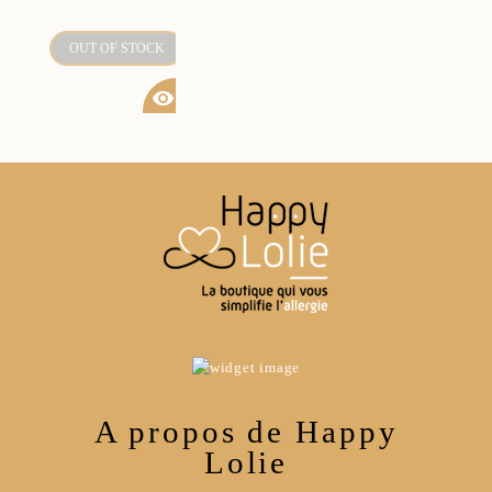
OUT OF STOCK
visibility
A propos de Happy
Lolie