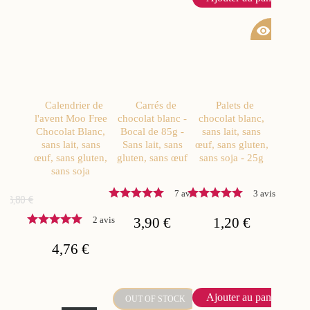
visibility
Calendrier de
Carrés de
Palets de
l'avent Moo Free
chocolat blanc -
chocolat blanc,
Chocolat Blanc,
Bocal de 85g -
sans lait, sans
sans lait, sans
Sans lait, sans
œuf, sans gluten,
œuf, sans gluten,
gluten, sans œuf
sans soja - 25g
sans soja
7 avis
3 avis
6,80 €
2 avis
3,90 €
1,20 €
4,76 €
Ajouter au panier
OUT OF STOCK