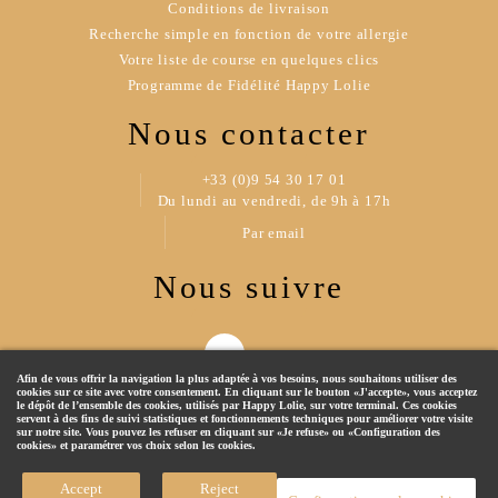
Conditions de livraison
Recherche simple en fonction de votre allergie
Votre liste de course en quelques clics
Programme de Fidélité Happy Lolie
Nous contacter
+33 (0)9 54 30 17 01
Du lundi au vendredi, de 9h à 17h
Par email
Nous suivre
Afin de vous offrir la navigation la plus adaptée à vos besoins, nous souhaitons utiliser des
cookies sur ce site avec votre consentement. En cliquant sur le bouton «J'accepte», vous acceptez
le dépôt de l’ensemble des cookies, utilisés par Happy Lolie, sur votre terminal. Ces cookies
servent à des fins de suivi statistiques et fonctionnements techniques pour améliorer votre visite
sur notre site. Vous pouvez les refuser en cliquant sur «Je refuse» ou «Configuration des
cookies» et paramétrer vos choix selon les cookies.
© 2019 Happy Lolie - Tous droits réservés
Accept
Reject