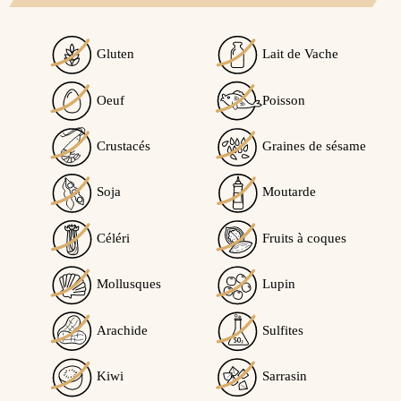
Gluten
Lait de Vache
Oeuf
Poisson
Crustacés
Graines de sésame
Soja
Moutarde
Céléri
Fruits à coques
Mollusques
Lupin
Arachide
Sulfites
Kiwi
Sarrasin