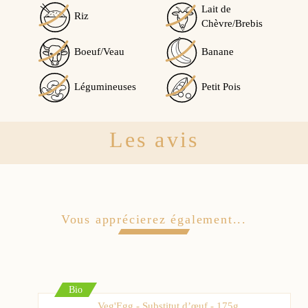
Lait de
Riz
Chèvre/Brebis
Boeuf/Veau
Banane
Légumineuses
Petit Pois
Les avis
Vous apprécierez également...
Bio
Veg'Egg - Substitut d’œuf - 175g