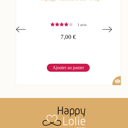
1 avis
7,00 €
Ajouter au panier
visibility