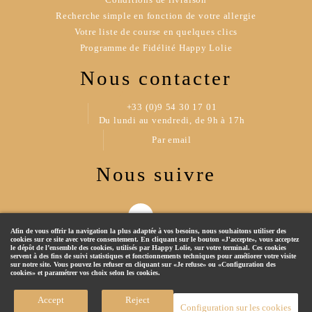
Recherche simple en fonction de votre allergie
Votre liste de course en quelques clics
Programme de Fidélité Happy Lolie
Nous contacter
+33 (0)9 54 30 17 01
Du lundi au vendredi, de 9h à 17h
Par email
Nous suivre
Afin de vous offrir la navigation la plus adaptée à vos besoins, nous souhaitons utiliser des
cookies sur ce site avec votre consentement. En cliquant sur le bouton «J'accepte», vous acceptez
le dépôt de l’ensemble des cookies, utilisés par Happy Lolie, sur votre terminal. Ces cookies
servent à des fins de suivi statistiques et fonctionnements techniques pour améliorer votre visite
sur notre site. Vous pouvez les refuser en cliquant sur «Je refuse» ou «Configuration des
cookies» et paramétrer vos choix selon les cookies.
© 2019 Happy Lolie - Tous droits réservés
Accept
Reject
Configuration sur les cookies