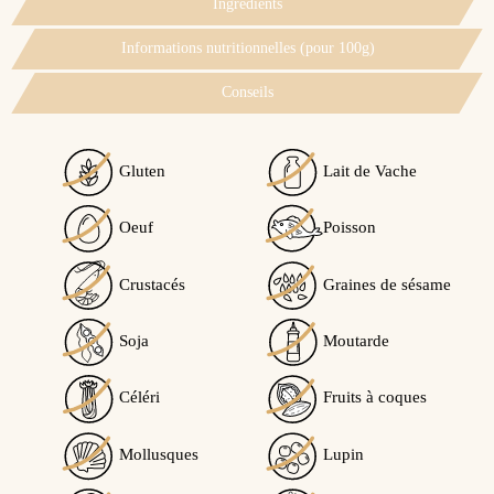
Ingrédients
Informations nutritionnelles (pour 100g)
Conseils
Gluten
Lait de Vache
Oeuf
Poisson
Crustacés
Graines de sésame
Soja
Moutarde
Céléri
Fruits à coques
Mollusques
Lupin