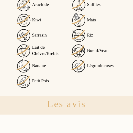
Arachide
Sulfites
Kiwi
Maïs
Sarrasin
Riz
Lait de
Boeuf/Veau
Chèvre/Brebis
Banane
Légumineuses
Petit Pois
Les avis