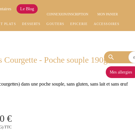
ntaires
Le Blog
CONNEXION/INSCRIPTION
MON PANIER
ET PLATS
DESSERTS
GOÛTERS
EPICERIE
ACCESSOIRES
search
s Courgette - Poche souple 190g
Mes allergies
courgettes) dans une poche souple, sans gluten, sans lait et sans œuf
0 €
KG) TTC