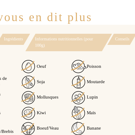
ous en dit plus
Ingrédients
Informations nutritionnelles (pour
Conseils
100g)
Oeuf
Poisson
s de
Soja
Moutarde
e
à
Mollusques
Lupin
s
Kiwi
Maïs
Boeuf/Veau
Banane
/Brebis