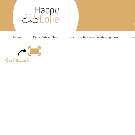
Accueil
Petits Pots et Plats
Plats Complets sans viande ni poisson
Sou