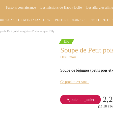
Faisons connaissance
Les missions de Happy Lolie
Les allergies alime
BOISSONS ET LAITS INFANTILES
PETITS DÉJEUNERS
PETITS POTS 
pe de Petit pois Courgette - Poche souple 190g
Bio
Soupe de Petit poi
Dès 6 mois
Soupe de légumes (petits pois et 
Ce produit est sans..
2,2
Ajouter au panier
(11,58 € 