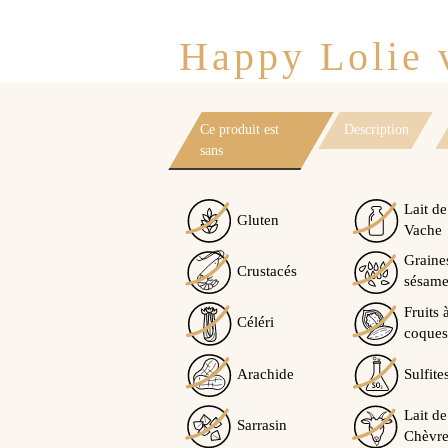
Happy Lolie v
Ce produit est
Description
sans
Lait de
Gluten
Vache
Graine
Crustacés
sésam
Fruits 
Céléri
coques
Arachide
Sulfite
Lait de
Sarrasin
Chèvre