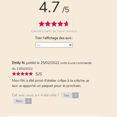
4.7
commande du 20/11/2020
/5
5/5
Des crèpes salés et sucrés excellente !!!!!
Cet avis vous a-t-il été utile ?
0
Oui
0
Non
Calculé à partir de
3
avis client(s)
Trier l'affichage des avis :
Emily N.
publié le 25/02/2022
suite à une commande
du 13/02/2022
5/5
Mon fils a été privé d'atelier crêpe à la crèche, je
leur ai apporté un paquet pour le prochain.
Cet avis vous a-t-il été utile ?
0
Oui
0
Non