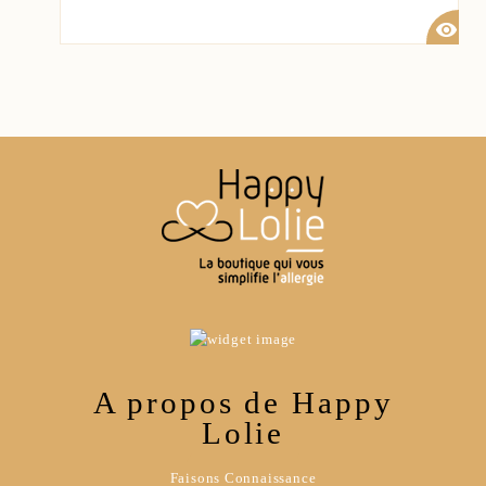
visibility
A propos de Happy
Lolie
Faisons Connaissance