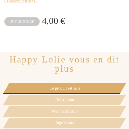
Ce produit est sans..
4,00 €
OUT OF STOCK
Happy Lolie vous en dit
plus
Ce produit est sans
Description
Avis Vérifiés(3)
Ingrédients