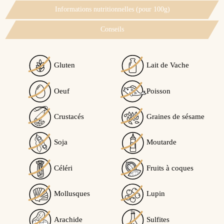
Informations nutritionnelles (pour 100g)
Conseils
Gluten
Lait de Vache
Voir l'attestation de confiance
Oeuf
Poisson
Avis soumis à un contrôle
Crustacés
Graines de sésame
4.7
/5
Soja
Moutarde
Céléri
Fruits à coques
Calculé à partir de
3
avis client(s)
Mollusques
Lupin
Trier l'affichage des avis :
Arachide
Sulfites