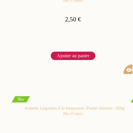
Dès 15 mois
2,50 €
Ajouter au panier
visibility
Bio
Assiette Légumes à la basquaise, Poulet fermier- 260g
Dès 15 mois