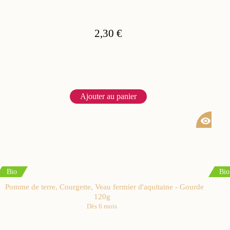
2,30 €
Ajouter au panier
visibility
Bio
Bio
Pomme de terre, Courgette, Veau fermier d'aquitaine - Gourde
120g
Dès 6 mois