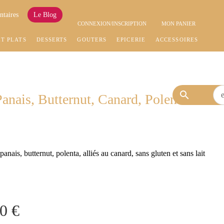
ntaires
Le Blog
CONNEXION/INSCRIPTION
MON PANIER
ET PLATS
DESSERTS
GOÛTERS
EPICERIE
ACCESSOIRES
search
nais, Butternut, Canard, Polenta -
ais, butternut, polenta, alliés au canard, sans gluten et sans lait
0 €