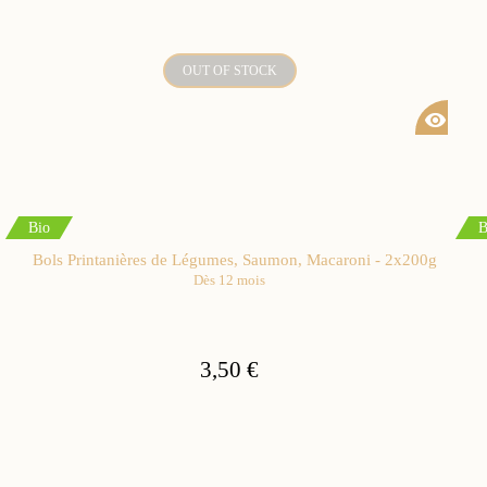
OUT OF STOCK
visibility
Bio
B
Bols Printanières de Légumes, Saumon, Macaroni - 2x200g
Dès 12 mois
3,50 €