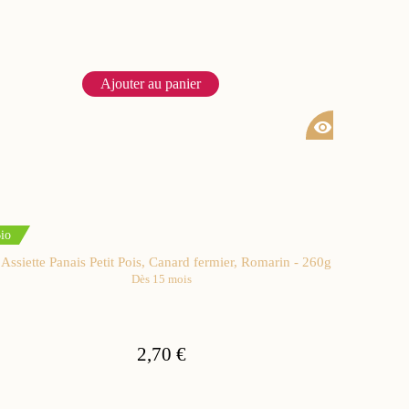
Ajouter au panier
visibility
io
Assiette Panais Petit Pois, Canard fermier, Romarin - 260g
Dès 15 mois
2,70 €