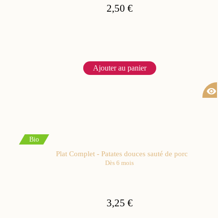
2,50 €
Ajouter au panier
visibility
Bio
Plat Complet - Patates douces sauté de porc
Dès 6 mois
3,25 €