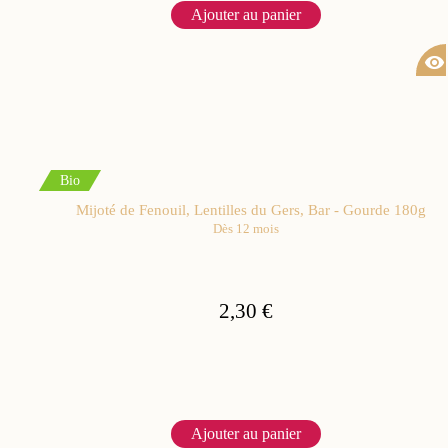
Ajouter au panier
visibility
Bio
Mijoté de Fenouil, Lentilles du Gers, Bar - Gourde 180g
Dès 12 mois
2,30 €
Ajouter au panier