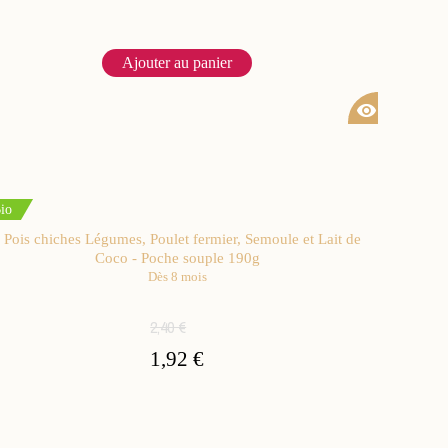
Ajouter au panier
visibility
io
Pois chiches Légumes, Poulet fermier, Semoule et Lait de
Coco - Poche souple 190g
Dès 8 mois
2,40 €
1,92 €