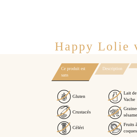
Happy Lolie v
Ce produit est
Description
sans
Lait de
Gluten
Vache
Graine
Crustacés
sésam
Fruits 
Céléri
coques