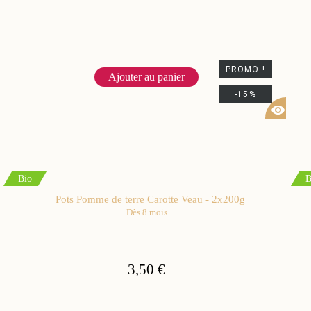
PROMO !
Ajouter au panier
-15%
visibility
Bio
B
Pots Pomme de terre Carotte Veau - 2x200g
Dès 8 mois
3,50 €