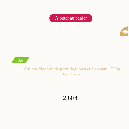
Ajouter au panier
visibility
Bio
Assiette Navarin de petits légumes et d'agneau - 230g
Dès 12 mois
2,60 €