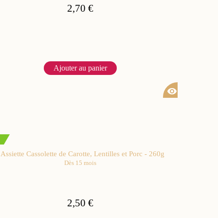
2,70 €
Ajouter au panier
visibility
Assiette Cassolette de Carotte, Lentilles et Porc - 260g
Dès 15 mois
2,50 €