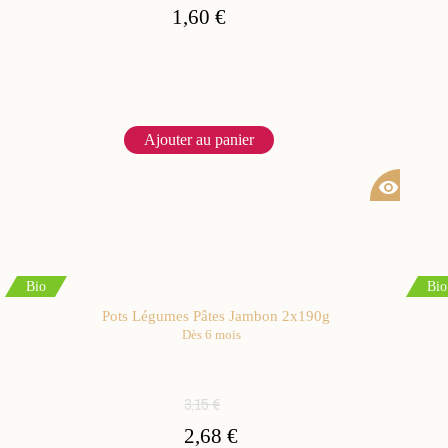
1,60 €
Ajouter au panier
visibility
Bio
Bio
Pots Légumes Pâtes Jambon 2x190g
Dès 6 mois
3,15 €
2,68 €