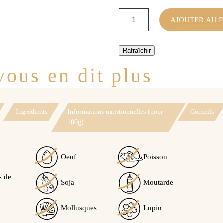
AJOUTER AU P
ous en dit plus
Ingrédients
Informations nutritionnelles (pour
Conseils
100g)
Oeuf
Poisson
s de
Soja
Moutarde
e
à
Mollusques
Lupin