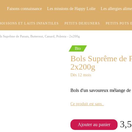
Faisons connaissance
Les missions de Happy Lolie
Les allergies alime
BOISSONS ET LAITS INFANTILES
PETITS DÉJEUNERS
PETITS POTS 
ls Suprême de Panais, Butternut, Canard, Polenta - 2x200g
Bio
Bols Suprême de Pa
2x200g
Dès 12 mois
Bols d'un savoureux mélange de pan
Ce produit est sans..
3,5
Ajouter au panier