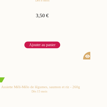
Dès 8 mois
3,50 €
Ajouter au panier
visibility
Assiette Méli-Mélo de légumes, saumon et riz - 260g
Dès 15 mois