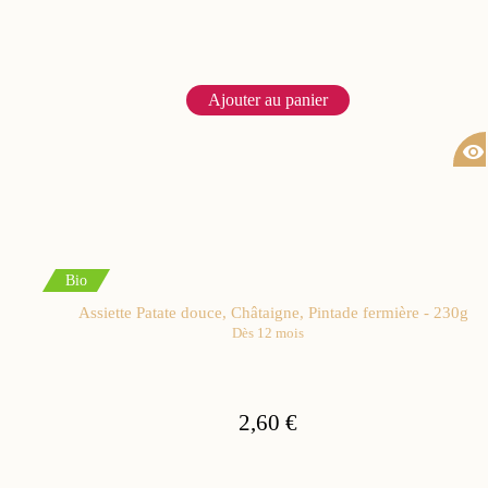
Ajouter au panier
visibility
Bio
Assiette Patate douce, Châtaigne, Pintade fermière - 230g
Dès 12 mois
2,60 €