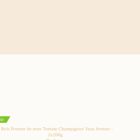
io
Bols Pomme de terre Tomate Champignon Veau fermier -
2x200g