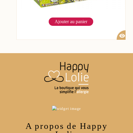
Ajouter au panier
visibility
A propos de Happy