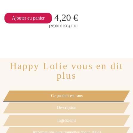
4,20 €
Ajouter au panier
(26,00 € KG) TTC
Happy Lolie vous en dit
plus
Ce produit est sans
Description
Ingrédients
Informations nutritionnelles (pour 100g)