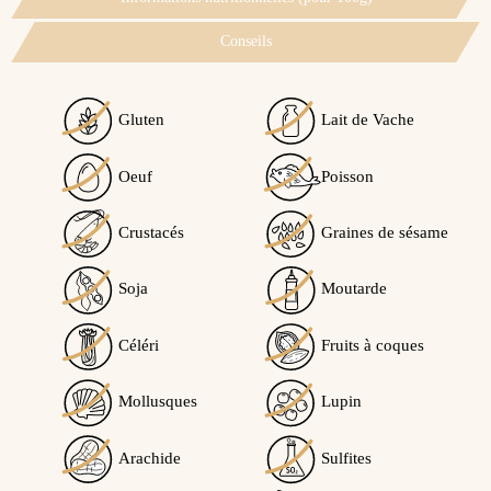
Conseils
Gluten
Lait de Vache
Oeuf
Poisson
Crustacés
Graines de sésame
Soja
Moutarde
Céléri
Fruits à coques
Mollusques
Lupin
Arachide
Sulfites