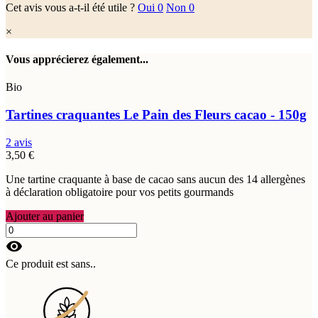
Cet avis vous a-t-il été utile ?
Oui
0
Non
0
×
Vous apprécierez également...
Bio
Tartines craquantes Le Pain des Fleurs cacao - 150g
2 avis
3,50 €
Une tartine craquante à base de cacao sans aucun des 14 allergènes
à déclaration obligatoire pour vos petits gourmands
Ajouter au panier
visibility
Ce produit est sans..