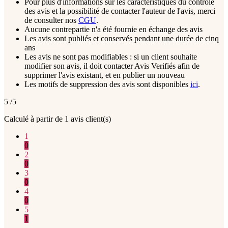
Pour plus d'informations sur les caractéristiques du contrôle
des avis et la possibilité de contacter l'auteur de l'avis, merci
de consulter nos
CGU
.
Aucune contrepartie n'a été fournie en échange des avis
Les avis sont publiés et conservés pendant une durée de cinq
ans
Les avis ne sont pas modifiables : si un client souhaite
modifier son avis, il doit contacter Avis Verifiés afin de
supprimer l'avis existant, et en publier un nouveau
Les motifs de suppression des avis sont disponibles
ici
.
5
/5
Calculé à partir de
1
avis client(s)
1
0
2
0
3
0
4
0
5
1