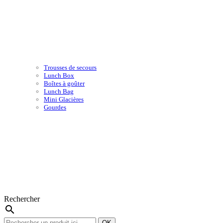
Trousses de secours
Lunch Box
Boîtes à goûter
Lunch Bag
Mini Glacières
Gourdes
Rechercher
search
OK