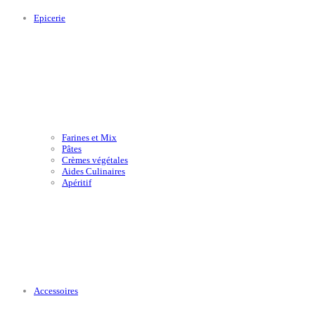
Epicerie
Farines et Mix
Pâtes
Crèmes végétales
Aides Culinaires
Apéritif
Accessoires