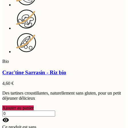
Bio
Crac'tine Sarrasin - Riz bio
4,60 €
Des tartines croustillantes, naturellement sans gluten, pour un petit
déjeuner délicieux
Ajouter au panier
visibility
Ce produit est sans..