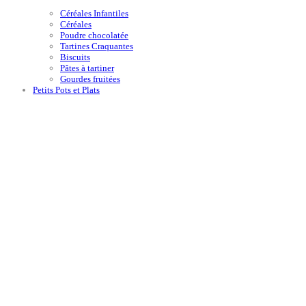
Céréales Infantiles
Céréales
Poudre chocolatée
Tartines Craquantes
Biscuits
Pâtes à tartiner
Gourdes fruitées
Petits Pots et Plats