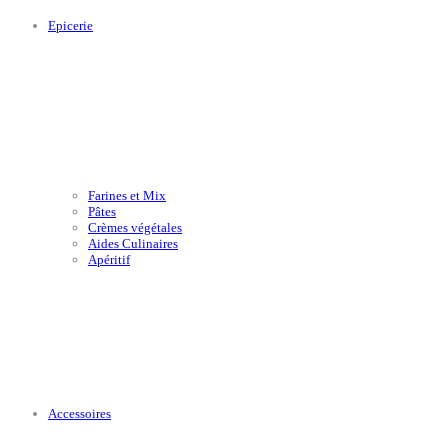
Epicerie
Farines et Mix
Pâtes
Crèmes végétales
Aides Culinaires
Apéritif
Accessoires