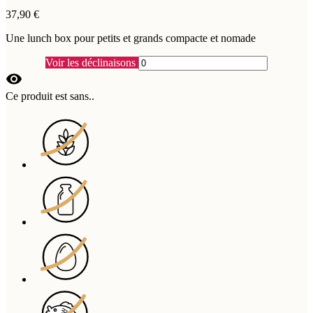
37,90 €
Une lunch box pour petits et grands compacte et nomade
Voir les déclinaisons
visibility
Ce produit est sans..