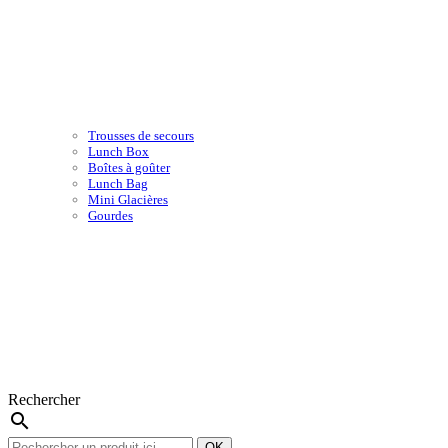
Trousses de secours
Lunch Box
Boîtes à goûter
Lunch Bag
Mini Glacières
Gourdes
Rechercher
search
OK