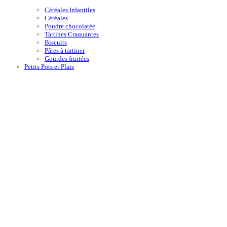
Céréales Infantiles
Céréales
Poudre chocolatée
Tartines Craquantes
Biscuits
Pâtes à tartiner
Gourdes fruitées
Petits Pots et Plats