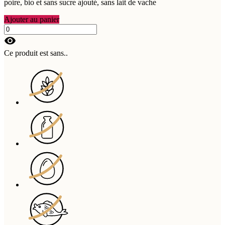
poire, bio et sans sucre ajouté, sans lait de vache
Ajouter au panier
visibility
Ce produit est sans..