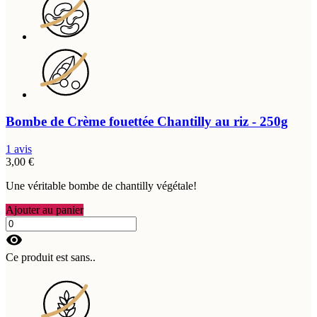
Bombe de Crème fouettée Chantilly au riz - 250g
1 avis
3,00 €
Une véritable bombe de chantilly végétale!
Ajouter au panier
visibility
Ce produit est sans..