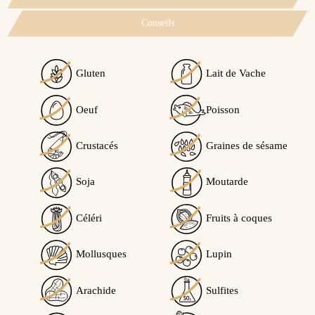
Conseils
Gluten
Lait de Vache
Voir l'attestation de confiance
Oeuf
Poisson
Avis soumis à un contrôle
Crustacés
Graines de sésame
3.3
/5
Soja
Moutarde
Céléri
Fruits à coques
Calculé à partir de
3
avis client(s)
Mollusques
Lupin
Trier l'affichage des avis :
Arachide
Sulfites