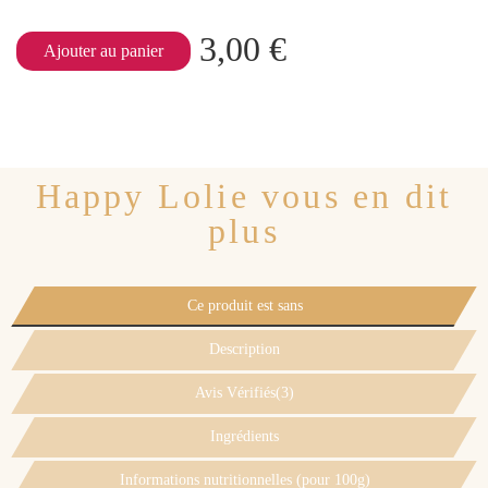
3,00 €
Ajouter au panier
Happy Lolie vous en dit
plus
Ce produit est sans
Description
Avis Vérifiés(3)
Ingrédients
Informations nutritionnelles (pour 100g)