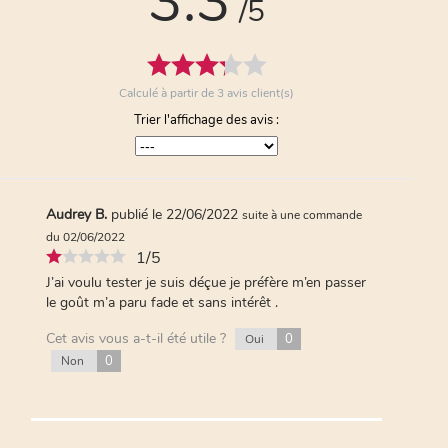
3.3
/5
Anonymous A.
publié le 20/05/2020
suite à
une commande du 07/05/2020
4/5
Il apprécie pour manger ses fraises
Calculé à partir de
3
avis client(s)
Cet avis vous a-t-il été utile ?
1
Oui
Trier l'affichage des avis :
1
Non
Audrey B.
publié le 22/06/2022
suite à une commande
du 02/06/2022
1/5
J’ai voulu tester je suis déçue je préfère m’en passer
le goût m’a paru fade et sans intérêt .
Cet avis vous a-t-il été utile ?
0
Oui
0
Non