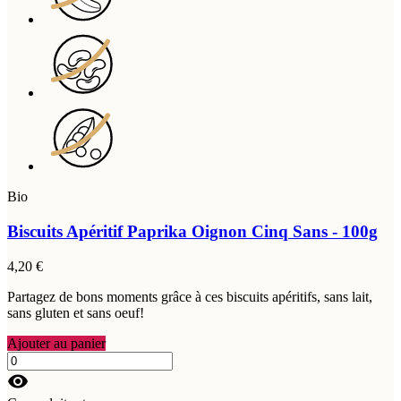
Bio
Biscuits Apéritif Paprika Oignon Cinq Sans - 100g
4,20 €
Partagez de bons moments grâce à ces biscuits apéritifs, sans lait,
sans gluten et sans oeuf!
Ajouter au panier
visibility