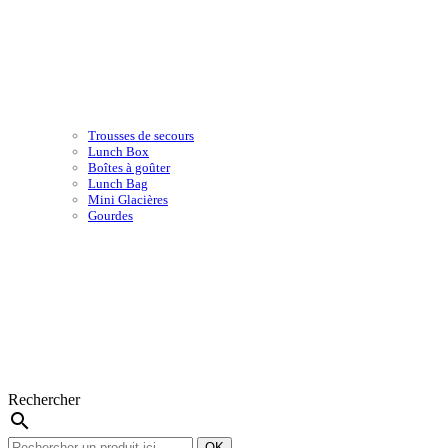
Trousses de secours
Lunch Box
Boîtes à goûter
Lunch Bag
Mini Glacières
Gourdes
Rechercher
search
OK