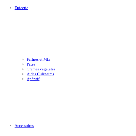
Epicerie
Farines et Mix
Pâtes
Crèmes végétales
Aides Culinaires
Apéritif
Accessoires