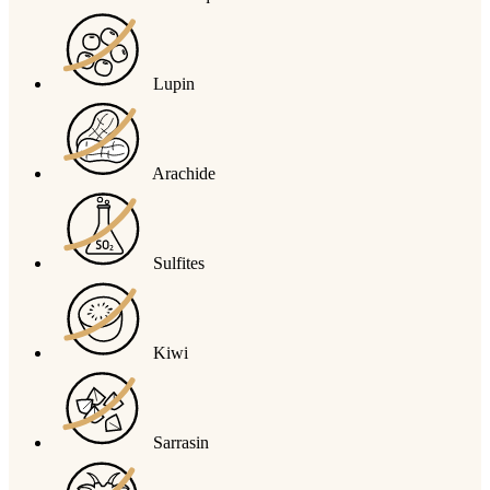
Lupin
Arachide
Sulfites
Kiwi
Sarrasin