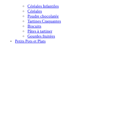
Céréales Infantiles
Céréales
Poudre chocolatée
Tartines Craquantes
Biscuits
Pâtes à tartiner
Gourdes fruitées
Petits Pots et Plats