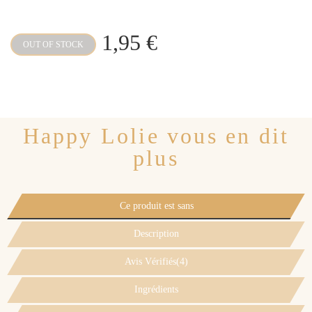
1,95 €
OUT OF STOCK
Happy Lolie vous en dit
plus
Ce produit est sans
Description
Avis Vérifiés(4)
Ingrédients