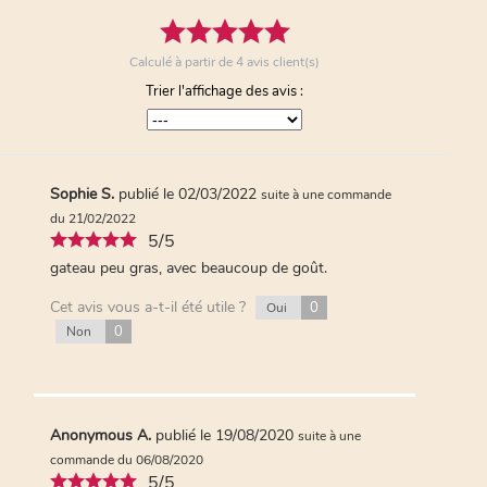
une commande du 17/05/2020
5/5
impeccable
Calculé à partir de
4
avis client(s)
Cet avis vous a-t-il été utile ?
0
Oui
Trier l'affichage des avis :
0
Non
Anonymous A.
publié le 26/05/2020
suite à
Sophie S.
publié le 02/03/2022
suite à une commande
une commande du 14/05/2020
du 21/02/2022
5/5
5/5
Très bon
gateau peu gras, avec beaucoup de goût.
Cet avis vous a-t-il été utile ?
0
Oui
Cet avis vous a-t-il été utile ?
0
Oui
0
Non
0
Non
Anonymous A.
publié le 19/08/2020
suite à une
commande du 06/08/2020
5/5